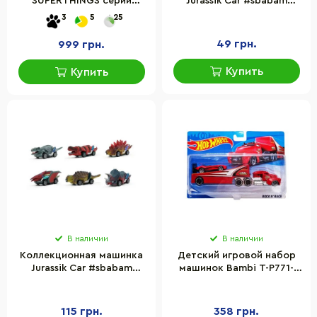
SUPERTHINGS серии
Jurassik Car #sbabam
«Rivals of Kaboom» –
13/CN23 инерционная
3
5
25
ЯРОСТНАЯ СКОРОСТЬ
PSTSP112IN60
49 грн.
999 грн.
Купить
Купить
В наличии
В наличии
Коллекционная машинка
Детский игровой набор
Jurassik Car #sbabam
машинок Bambi T-P771-
14/CN23 инерционная, в
1(Red) с трейлером
коробочке
115 грн.
358 грн.