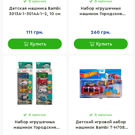
В наличии
В наличии
Детская машинка Bambi
Набор игрушечных
3013A-1-3014A-1-2, 10 см
машинок Городские
спасатели Shantou Jinxing
JM52243, 4 машинки в
комплекте
111 грн.
260 грн.
Купить
Купить
В наличии
В наличии
Набор игрушечных
Детский игровой набор
машинок Городские
машинок Bambi T-H708-
спасатели Shantou Jinxing
1(Silver) с трейлером