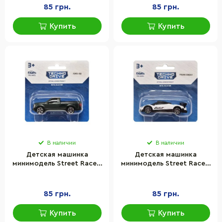
85 грн.
85 грн.
Купить
Купить
В наличии
В наличии
Детская машинка
Детская машинка
минимодель Street Racers
минимодель Street Racers
S2 TechnoDrive 250438U-9
S2 TechnoDrive 250438U-
масштаб 1:64
10 масштаб 1:64
85 грн.
85 грн.
Купить
Купить