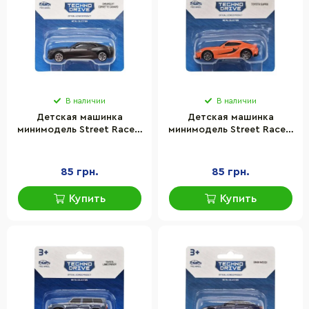
В наличии
В наличии
Детская машинка
Детская машинка
минимодель Street Racers
минимодель Street Racers
S2 TechnoDrive 250438U-
S2 TechnoDrive 250438U-
17 масштаб 1:64
18 масштаб 1:64
85 грн.
85 грн.
Купить
Купить