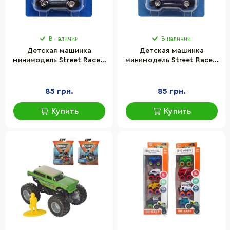
В наличии
В наличии
Детская машинка
Детская машинка
минимодель Street Racers
минимодель Street Racers
S2 TechnoDrive 250438U-
S2 TechnoDrive 250438U-
19 масштаб 1:64
21 масштаб 1:64
85 грн.
85 грн.
Купить
Купить