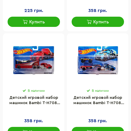
JM52252 на больших
колесах
225 грн.
358 грн.
Купить
Купить
В наличии
В наличии
Детский игровой набор
Детский игровой набор
машинок Bambi T-H708-
машинок Bambi T-H708-
1(White) с трейлером
1(Blue-2) с трейлером
358 грн.
358 грн.