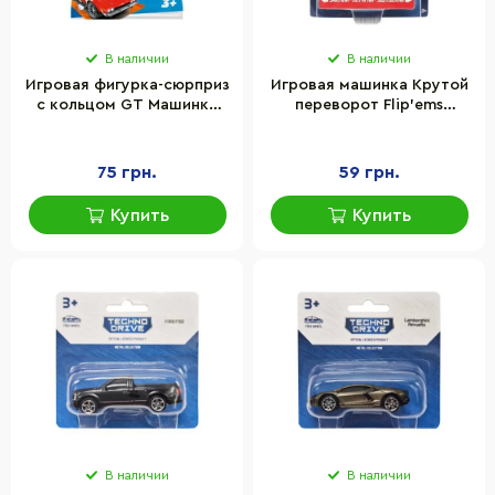
В наличии
В наличии
Игровая фигурка-сюрприз
Игровая машинка Крутой
с кольцом GT Машинка
переворот Flip'ems
Cool Things HW056 серии
TechnoDrive 1312-1
Hot Wheels в
переворот назад на 360°
ассортименте
75 грн.
59 грн.
Купить
Купить
В наличии
В наличии