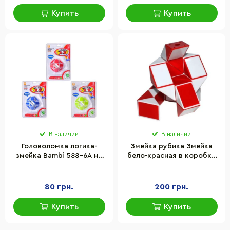
Купить
Купить
В наличии
В наличии
Головоломка логика-
Змейка рубика Змейка
змейка Bambi 588-6A на
бело-красная в коробке
планшетке
Smart Cube SCT402
80 грн.
200 грн.
Купить
Купить