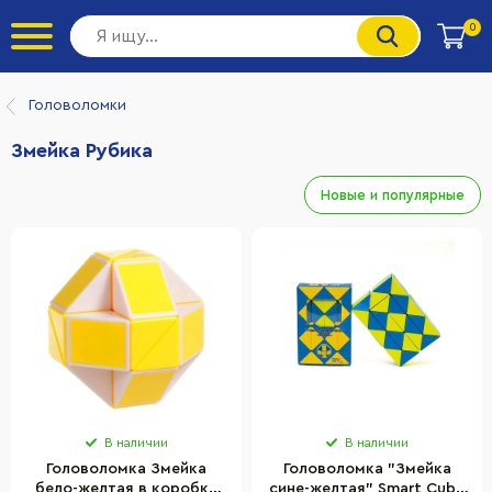
0
Головоломки
Змейка Рубика
Новые и популярные
В наличии
В наличии
Головоломка Змейка
Головоломка "Змейка
бело-желтая в коробке
сине-желтая" Smart Cube