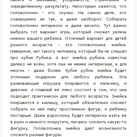
память и внимание, усидчивость, стремление к
определённому результату. Некоторым кажется, что
головоломки – это скучно. На самом деле, это
совершенно не так, а даже наоборот. Собирать
головоломки интересно и даже весело. Тут важно
выбрать тот вариант игры, который сможет увлечь
именно вашего ребёнка. Отличный вариант для детей
разного возраста – это головоломка змейка.
Наверное, нет такого человека, который бы не слышал
про
кубик Рубика
. А вот змейка рубика известна
далеко не всем, хотя она не менее интересная, а для
многих – даже более. Кубик рубик змейка будет
отличным подарком для любого ребёнка. Эта
развивающая игрушка понравится и мальчику, и
девочке. А главный её плюс состоит в том, что она
подходит практически для любого возраста. Змейка
понравится и малышу, который обязательно сможет
собрать из неё пару простеньких фигур, и ребёнку
постарше. Даже взрослому будет интересно взять её
в руки и немного покрутить, пытаясь сложить какую-то
фигурку. Головоломка змейка даёт возможность
сложить разные фигуры.