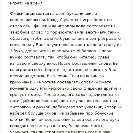
играть на время.
Фишки высыпаются на стол буквами вниз и
перемешиваются. Каждый участник игры берет со
стола семь фишек и на игровом поле составляет из
этих букв слово по горизонтали или вертикали таким
образом, чтобы одна из букв попала в центр игрового
поля, если у Вас получиться составить слово сразу из
7 букв, дополнительно получите 15 баллов. Слова
нужно составлять так, чтобы они читались слева
направо и сверху вниз. После составления слова, Вы
на игровом поле берете недостающие фишки, у Вас
всегда их должно быть семь. Если по каким-то
причинам Вы не хотите составлять слово, можете
поменять одну или несколько своих фишек на другие и
пропустить ход. После каждого хода подсчитываются
очки (цифры на фишках), поэтому запаситесь чистым
листочком и ручкой, побеждает тот участник, который
наберет больше очков. Не забываем про бонусные
клетки. Если при составлении слова одна из его букв
попадает на цветную клетку, Ваши очки могут
удваиваться или утраиваться (желтая клетка очки