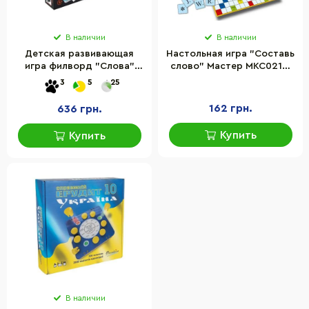
В наличии
В наличии
Детская развивающая
Настольная игра "Составь
игра филворд "Слова"
слово" Мастер MKC0212,
ТехноК 2963TXK 162
карточки с буквами 244
3
5
25
фишки, 10 шаблонов
шт
162 грн.
636 грн.
Купить
Купить
В наличии