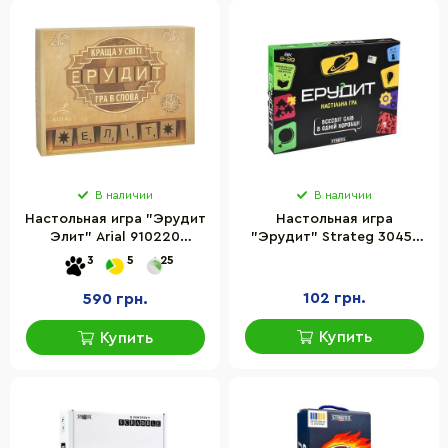
В наличии
В наличии
Настольная игра "Эрудит
Настольная игра
Элит" Arial 910220
"Эрудит" Strateg 30451
игровое поле, 104
игровое поле, набор
3
5
25
деревянные фишки с
фишек-литер
буквами
102 грн.
590 грн.
Купить
Купить