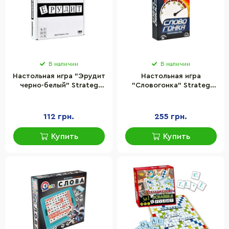
В наличии
В наличии
Настольная игра "Эрудит
Настольная игра
черно-белый" Strateg
"Словогонка" Strateg
30640 игровое поле,
30824, 100 плиток с
набор букв
буквами
112 грн.
255 грн.
Купить
Купить