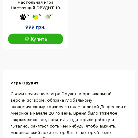
Настольная игра
Настоящий ЭРУДИТ 10
Украина
3
5
25
Martinex/Mindtwister
41501265-UK от 10 лет
999 грн.
Купить
Игра Эрудит
Своим появлением игра Эрудит, в оригинальной
версии Scrabble, обязана глобальному
экономическому кризису – годам великой Депрессии в
Америке в начале 20-го века. Время было тяжелое,
закрывались предприятия, люди теряли работу и
пытались заняться хоть чем-нибудь, чтобы выжить.
Американский архитектор Баттс, который тоже