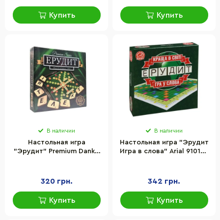
Купить
Купить
В наличии
В наличии
Настольная игра
Настольная игра "Эрудит
"Эрудит" Premium Danko
Игра в слова" Arial 910107
Toys G-ER-U-01 на
плашки с буквами, чехол
украинском языке
для хранения
320 грн.
342 грн.
Купить
Купить