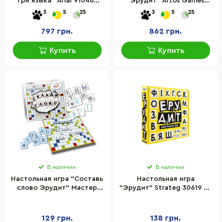
три языка" Arial 910466
"Эрудит" Artos Games
игровое поле, фишки, 4
0987, 120 деревянных
3
5
25
3
5
25
подставки
плашек с буквами
797 грн.
862 грн.
Купить
Купить
В наличии
В наличии
Настольная игра "Составь
Настольная игра
слово Эрудит" Мастер
"Эрудит" Strateg 30619 на
MKM0316, 244 карточки с
украинском языке
буквами
129 грн.
138 грн.