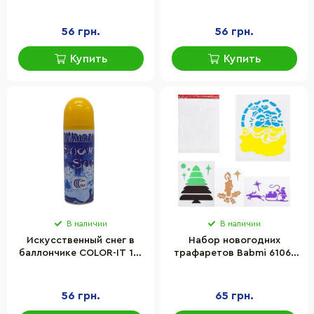
37(Green) 250 мл, зеленый
37(Red) 250 мл, красный
56 грн.
56 грн.
Купить
Купить
В наличии
В наличии
Искусственный снег в
Набор новогодних
баллончике COLOR-IT 13-
трафаретов Babmi 6106-
37(Yellow) 250 мл, желтый
20/42 8 листов А3
56 грн.
65 грн.