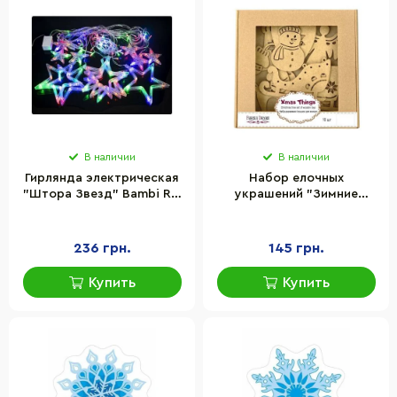
В наличии
В наличии
Гирлянда электрическая
Набор елочных
"Штора Звезд" Bambi RJ-
украшений "Зимние
09 мультиколир 12
атрибуты" Fabrika Decoru
звездочек
FDZ-533, 10 шт
236 грн.
145 грн.
Купить
Купить