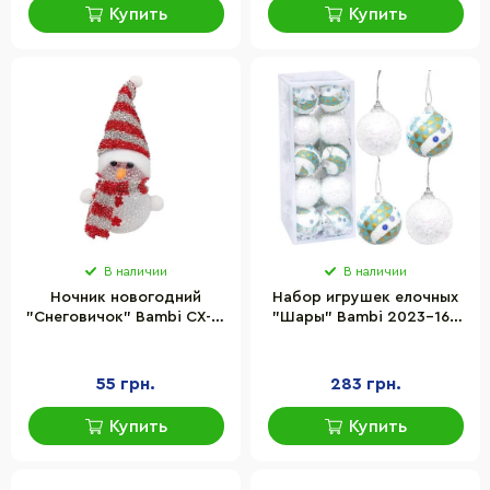
Купить
Купить
В наличии
В наличии
Ночник новогодний
Набор игрушек елочных
"Снеговичок" Bambi СХ-4-
"Шары" Bambi 2023-160
14 LED 15 см, серебристо-
(116515) в наборе 20 шт по
красный
5 см
55 грн.
283 грн.
Купить
Купить