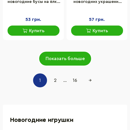
новогодние бусы на ёлку
новогодних украшений
Bambi XYA07-2.7 м
"Елки" Bambi CG-12, 5 шт
53 грн.
57 грн.
Купить
Купить
Показать больше
1
2
...
16
→
Новогодние игрушки