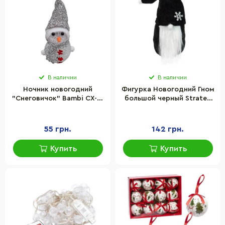
В наличии
В наличии
Ночник новогодний
Фигурка Новогодний Гном
"Снеговичок" Bambi СХ-4-
большой черный Strateg
09 LED 15 см,
60606 высота 22 см
серебристый
55 грн.
142 грн.
Купить
Купить