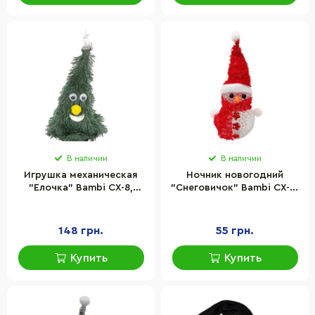
В наличии
В наличии
Игрушка механическая
Ночник новогодний
"Елочка" Bambi СХ-8,
"Снеговичок" Bambi СХ-4-
музыка, танец, зеленого
01 LED 15 см, красный
цвета
148 грн.
55 грн.
Купить
Купить