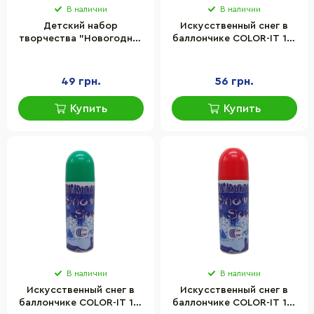
В наличии
В наличии
Детский набор
Искусственный снег в
творчества "Новогодних
баллончике COLOR-IT 13-
Украшений" Ранок
37(Crimson) 250 мл,
10164059 5 элементов
малиновый
декора
49 грн.
56 грн.
Купить
Купить
В наличии
В наличии
Искусственный снег в
Искусственный снег в
баллончике COLOR-IT 13-
баллончике COLOR-IT 13-