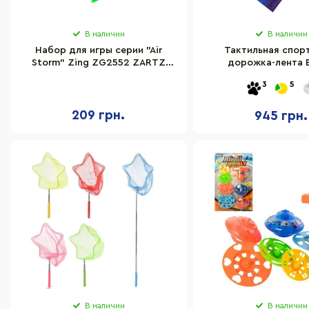
В наличии
В наличии
Набор для игры серии "Air
Тактильная спор
Storm" Zing ZG2552 ZARTZ
дорожка-лента 
CATCH 2 мишени и 1 стрела
16557401309, длина
3
5
209 грн.
945 грн.
В наличии
В наличии