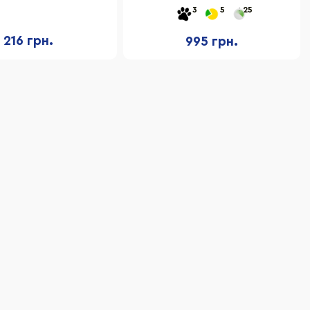
ки для ловли, мяч
3
5
25
216 грн.
995 грн.