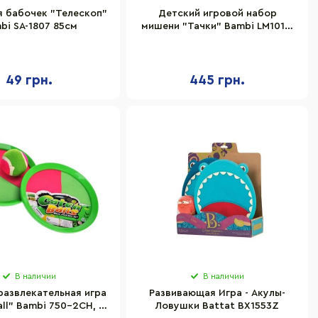
я бабочек "Телескоп"
Детский игровой набор
bi SA-1807 85см
мишени "Тачки" Bambi LM1015,
6 мешочков
49 грн.
445 грн.
В наличии
В наличии
развлекательная игра
Развивающая Игра - Акулы-
all" Bambi 750-2CH, 2
Ловушки Battat BX1553Z