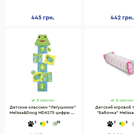
LM1017, 6 мешочков
445 грн.
442 грн.
В наличии
В наличии
Детские классики "Лягушонок"
Детский игровой 
Melissa&Doug MD6275 цифры от
"Бабочка" Meliss
1 до 7
MD16696, 146х4
3
5
25
3
5