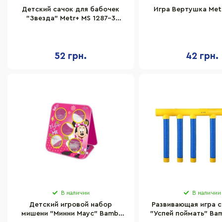
Детский сачок для бабочек
Игра Вертушка Met
"Звезда" Metr+ MS 1287-3
ручка-телескоп 86 см
52 грн.
42 грн.
В наличии
В наличии
Детский игровой набор
Развивающая игра с
мишени "Минни Маус" Bambi
"Успей поймать" Ba