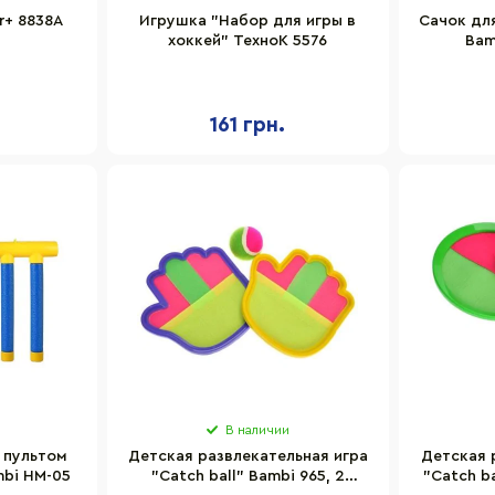
r+ 8838A
Игрушка "Набор для игры в
Сачок дл
хоккей" ТехноК 5576
Bam
161 грн.
В наличии
 пультом
Детская развлекательная игра
Детская 
mbi HM-05
"Catch ball" Bambi 965, 2
"Catch b