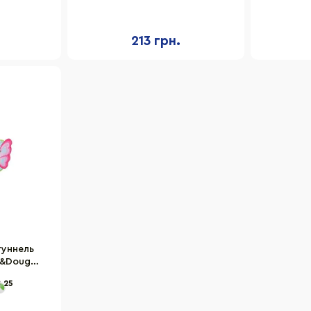
перчатки для ловли, мяч
тарел
213 грн.
туннель
a&Doug
6 см
25