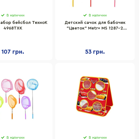
В наличии
В наличии
набор бейсбол ТехноК
Детский сачок для бабочек
4968TXK
"Цветок" Metr+ MS 1287-2
ручка-телескоп 87 см
107 грн.
53 грн.
В наличии
В наличии