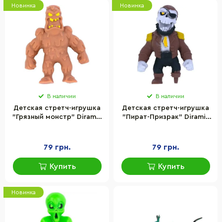
Новинка
Новинка
В наличии
В наличии
Детская cтретч-игрушка
Детская cтретч-игрушка
"Грязный монстр" Diramix
"Пират-Призрак" Diramix
91013 серии "Mini monster
91006 серии "Mini monster
flex"
flex"
79 грн.
79 грн.
Купить
Купить
Новинка