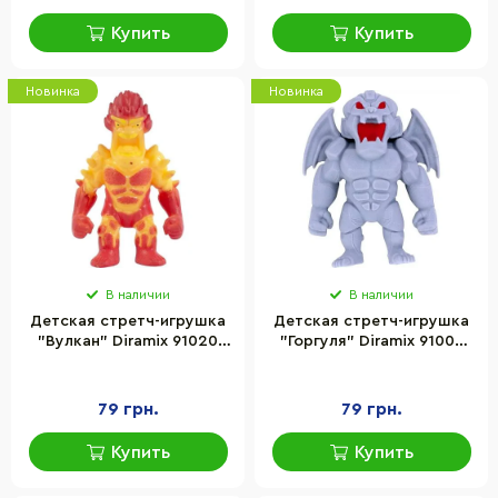
Купить
Купить
Новинка
Новинка
В наличии
В наличии
Детская cтретч-игрушка
Детская cтретч-игрушка
"Вулкан" Diramix 91020
"Горгуля" Diramix 91009
серии "Mini monster flex"
серии "Mini monster flex"
79 грн.
79 грн.
Купить
Купить