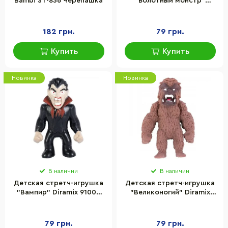
Bambi ST-836 Черепашка
"Болотный монстр"
Diramix 91005 серии "Mini
monster flex"
182 грн.
79 грн.
Купить
Купить
Новинка
Новинка
В наличии
В наличии
Детская cтретч-игрушка
Детская cтретч-игрушка
"Вампир" Diramix 91003
"Великоногий" Diramix
серии "Mini monster flex"
91011 серии "Mini monster
flex"
79 грн.
79 грн.