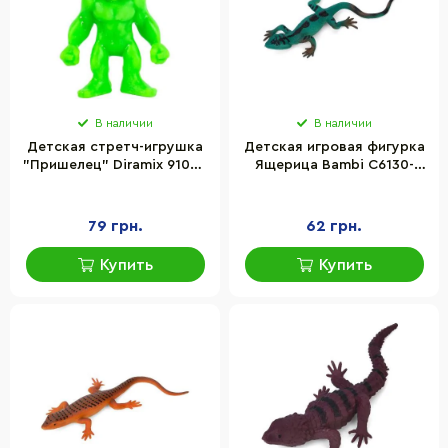
В наличии
В наличии
Детская cтретч-игрушка
Детская игровая фигурка
"Пришелец" Diramix 91002
Ящерица Bambi C6130-
серии "Mini monster flex"
62W-11 материал ПВХ
79 грн.
62 грн.
Купить
Купить