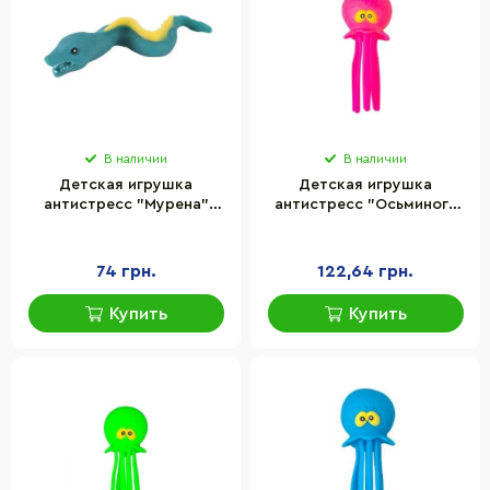
В наличии
В наличии
Детская игрушка
Детская игрушка
антистресс "Мурена"
антистресс "Осьминог"
Bambi C2971(Green)
Kids Team CKS-10217_1
74 грн.
122,64 грн.
Купить
Купить