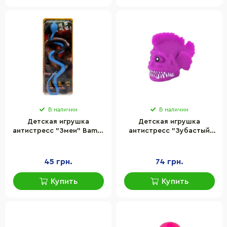
В наличии
В наличии
Детская игрушка
Детская игрушка
антистресс "Змеи" Bambi
антистресс "Зубастый
PR2178-8 размер 27 см
терпуг" Bambi
C2971(Violet)
45 грн.
74 грн.
Купить
Купить