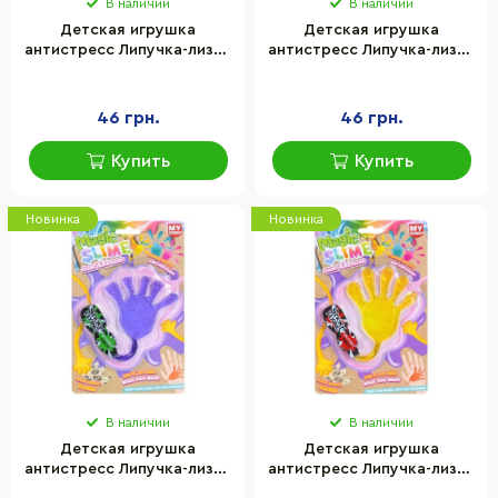
В наличии
В наличии
Детская игрушка
Детская игрушка
антистресс Липучка-лизун
антистресс Липучка-лизун
Bambi 4172(Blue)
Bambi 4172(Crimson)
46 грн.
46 грн.
Купить
Купить
Новинка
Новинка
В наличии
В наличии
Детская игрушка
Детская игрушка
антистресс Липучка-лизун
антистресс Липучка-лизун
Bambi 4172(Violet)
Bambi 4172(Yellow)