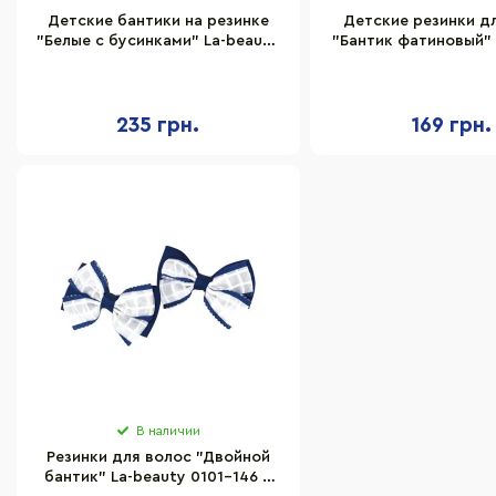
Детские бантики на резинке
Детские резинки д
"Белые с бусинками" La-beauty
"Бантик фатиновый" 
0108-350, 6 шт
0302-876, 6 
235 грн.
169 грн.
В наличии
Резинки для волос "Двойной
бантик" La-beauty 0101-146 в