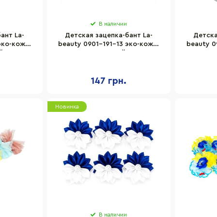
В наличии
ант La-
Детская зацепка-бант La-
Детска
эко-кожа,
beauty 0901-191-13 эко-кожа,
beauty 0
й
молочный
147 грн.
Новинка
В наличии