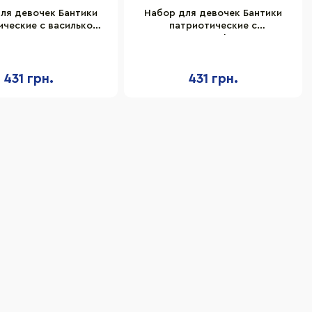
ля девочек Бантики
Набор для девочек Бантики
ические с васильком
патриотические с
uty 0108-379, 10 шт
подсолнухом La-beauty 0108-
380, 10 шт
431 грн.
431 грн.