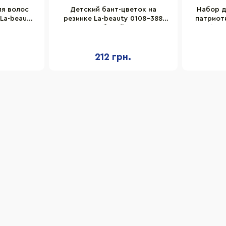
ля волос
Детский бант-цветок на
Набор д
La-beauty
резинке La-beauty 0108-388
патриот
шт
сине-белый 6 шт
La-bea
212 грн.