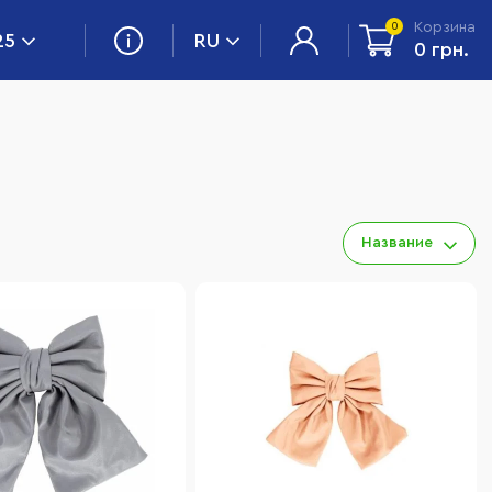
Корзина
0
25
RU
0 грн.
Название