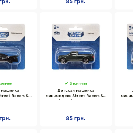
грн.
85 грн.
наличии
В наличии
 машинка
Детская машинка
reet Racers S2
минимодель Street Racers S2
миним
e 250438U-7
TechnoDrive 250438U-9
Tec
аб 1:64
масштаб 1:64
грн.
85 грн.