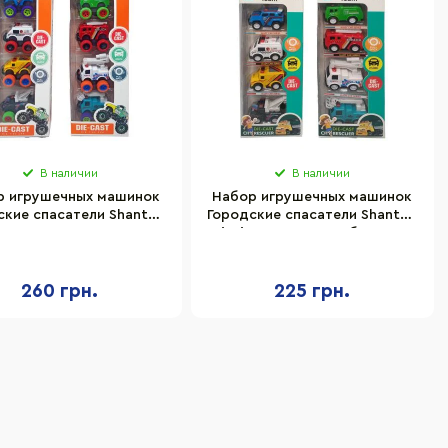
В наличии
В наличии
р игрушечных машинок
Набор игрушечных машинок
ские спасатели Shantou
Городские спасатели Shantou
ng JM52243, 4 машинки в
Jinxing JM52252 на больших
комплекте
колесах
260 грн.
225 грн.