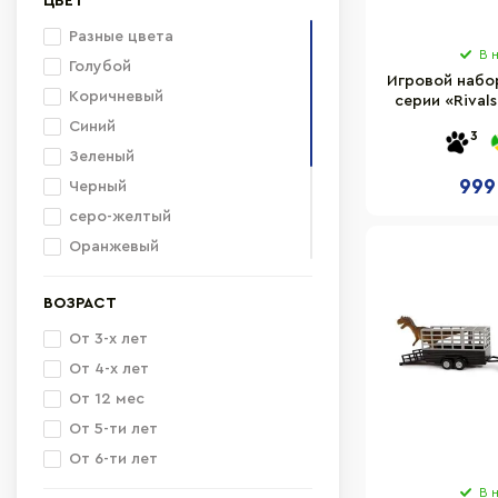
ЦВЕТ
Разные цвета
В 
Голубой
Игровой набо
Коричневый
серии «Rival
ЯРОСТНАЯ
Синий
3
PSTSP
Зеленый
999
Черный
серо-желтый
Оранжевый
Салатовый
ВОЗРАСТ
Красный
Серый
От 3-х лет
Желтый
От 4-х лет
Белый
От 12 мес
От 5-ти лет
От 6-ти лет
В 