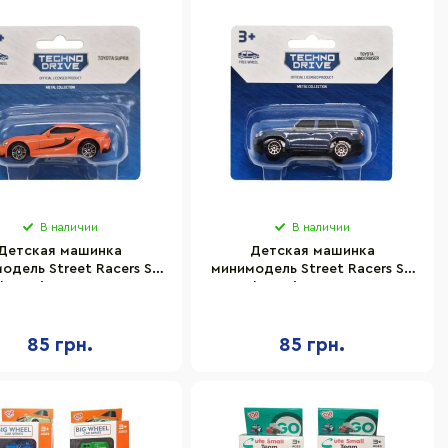
В наличии
В наличии
Детская машинка
Детская машинка
одель Street Racers S2
минимодель Street Racers S2
hnoDrive 250438U-18
TechnoDrive 250438U-19
масштаб 1:64
масштаб 1:64
85 грн.
85 грн.