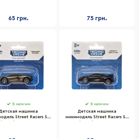
таллический корпус
Things HW056 серии Hot
Wheels в ассортименте
65 грн.
75 грн.
В наличии
В наличии
Детская машинка
Детская машинка
одель Street Racers S2
минимодель Street Racers S2
chnoDrive 250438U-3
TechnoDrive 250438U-5
масштаб 1:64
масштаб 1:64