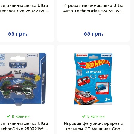
ая мини-машинка Ultra
Игровая мини-машинка Ultra
TechnoDrive 250321W-5
Auto TechnoDrive 250321W-6
таллический корпус
металлический корпус
65 грн.
65 грн.
В наличии
В наличии
ая мини-машинка Ultra
Игровая фигурка-сюрприз с
TechnoDrive 250321W-12
кольцом GT Машинка Cool