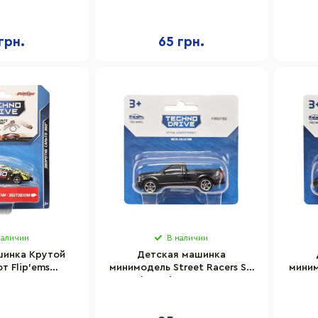
ский корпус
металлический корпус
ме
грн.
65 грн.
наличии
В наличии
шинка Крутой
Детская машинка
т Flip'ems
минимодель Street Racers S2
миним
312-1 переворот
TechnoDrive 250438U-2
Te
на 360°
масштаб 1:64