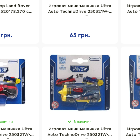
ор Land Rover
Игровая мини-машинка Ultra
Игров
 520178.270 с
Auto TechnoDrive 250321W-4
Auto 
 динозавром
металлический корпус
ме
 грн.
65 грн.
наличии
В наличии
-машинка Ultra
Игровая мини-машинка Ultra
Игров
rive 250321W-9
Auto TechnoDrive 250321W-11
Auto 