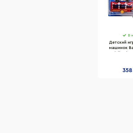
В 
Детский иг
машинок Ba
1(Silver) 
358