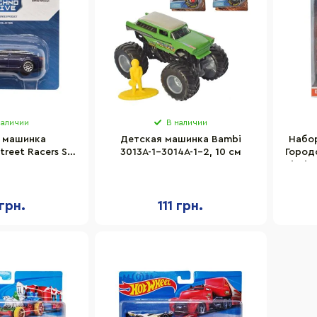
наличии
В наличии
 машинка
Детская машинка Bambi
Набо
reet Racers S2
3013A-1-3014A-1-2, 10 см
Город
e 250438U-21
Jinxi
аб 1:64
грн.
111 грн.