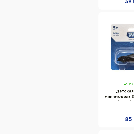
59 
В 
Детская
минимодель St
TechnoDriv
масшт
85 