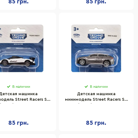
85 грн.
85 грн.
В наличии
В наличии
Детская машинка
Детская машинка
одель Street Racers S2
минимодель Street Racers S2
hnoDrive 250438U-10
TechnoDrive 250438U-11
масштаб 1:64
масштаб 1:64
85 грн.
85 грн.