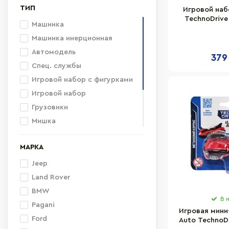
ТИП
Игровой наб
TechnoDrive
Машинка
прицепом и
Машинка инерционная
Автомодель
379
Спец. службы
Игровой набор с фигурками
Игровой набор
Грузовики
Мишка
Строительная техника
МАРКА
Фигурка героев
Развивающая игрушка
Jeep
Поезд
Land Rover
BMW
В 
Pagani
Игровая мини
Ford
Auto TechnoD