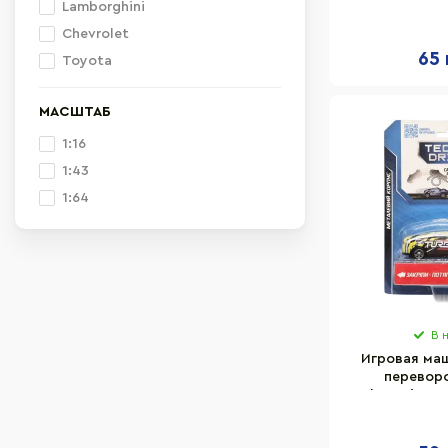
металличе
Lamborghini
Chevrolet
65 
Toyota
МАСШТАБ
1:16
1:43
1:64
В 
Игровая ма
переворо
TechnoDrive 1
назад 