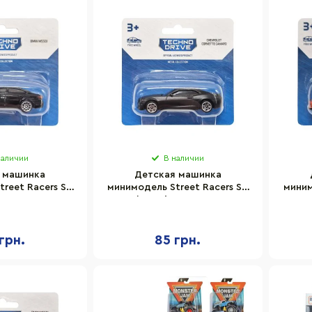
наличии
В наличии
 машинка
Детская машинка
reet Racers S2
минимодель Street Racers S2
миним
e 250438U-15
TechnoDrive 250438U-17
Tec
аб 1:64
масштаб 1:64
грн.
85 грн.