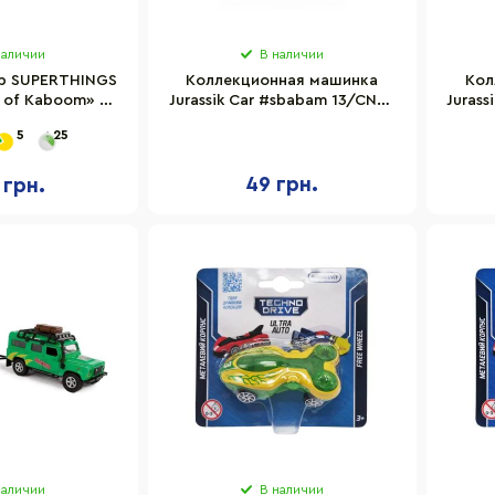
наличии
В наличии
р SUPERTHINGS
Коллекционная машинка
Кол
s of Kaboom» –
Jurassik Car #sbabam 13/CN23
Juras
 СКОРОСТЬ
инерционная
инер
5
25
112IN60
49 грн.
 грн.
наличии
В наличии