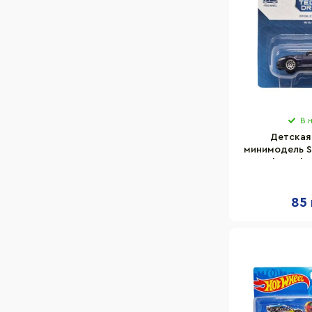
В 
Детская
минимодель St
TechnoDriv
масшт
85 