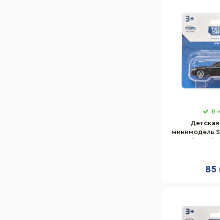
В 
Детская
минимодель St
TechnoDriv
масшт
85 