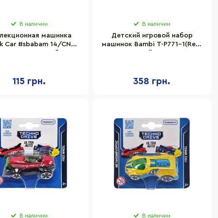
В наличии
В наличии
лекционная машинка
Детский игровой набор
sik Car #sbabam 14/CN23
машинок Bambi T-P771-1(Red)
ционная, в коробочке
с трейлером
115 грн.
358 грн.
В наличии
В наличии