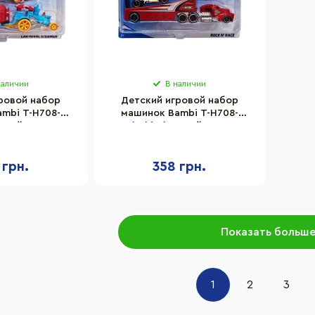
наличии
В наличии
ровой набор
Детский игровой набор
mbi T-H708-
машинок Bambi T-H708-
с трейлером
1(White) с трейлером
 грн.
358 грн.
Показать больш
1
2
3