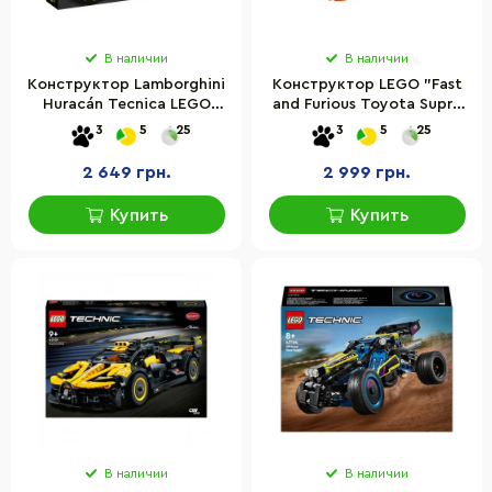
В наличии
В наличии
Конструктор Lamborghini
Конструктор LEGO "Fast
Huracán Tecnica LEGO
and Furious Toyota Supra
42161, 806 деталей
MK4" 42204, 810 деталей
3
5
25
3
5
25
2 649 грн.
2 999 грн.
Купить
Купить
В наличии
В наличии