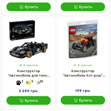
Купить
Купить
В наличии
В наличии
Конструктор
Конструктор
"Автомобиль для гонок
"Автомобиль Хот-род"
Ford GT40 MKII 1966"
Technic LEGO 30735LG 83
3
5
25
LEGO 42223, 793 детали
детали
199 грн.
3 699 грн.
Купить
Купить