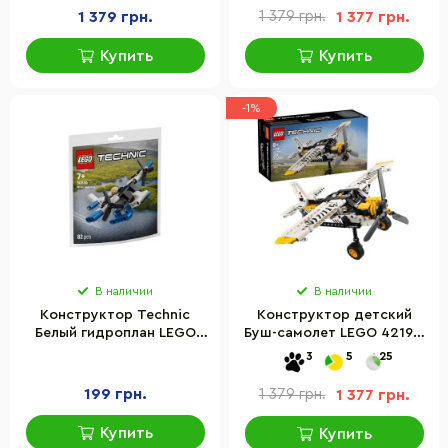
1 379 грн.
1 379 грн.
1 377 грн.
Купить
Купить
-1%
В наличии
В наличии
Конструктор Technic
Конструктор детский
Белый гидроплан LEGO
Буш-самолет LEGO 42198,
30736, 82 детали
333 детали
3
5
25
199 грн.
1 379 грн.
1 377 грн.
Купить
Купить