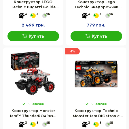
Конструктор LEGO
Конструктор Lego
Technic Bugatti Bolide
Technic Внедорожник
42151
баги для гонки 42164, 219
3
5
25
3
5
25
деталей
2 499 грн.
779 грн.
Купить
Купить
-1%
В наличии
В наличии
Конструктор Monster
Конструктор Technic
Jam™ ThunderROARus™
Monster Jam DIGatron с
Инерционный LEGO
инерционным двигателем
3
5
25
3
5
25
42200, 232 деталей
LEGO 42199, 218 деталей