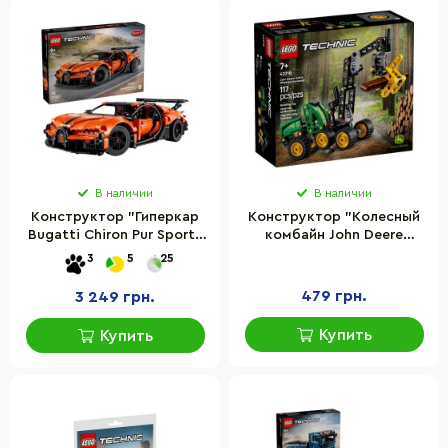
В наличии
В наличии
Конструктор "Гиперкар
Конструктор "Колесный
Bugatti Chiron Pur Sport"
комбайн John Deere
Technic LEGO 42222, 771
1470H" LEGO 42218, 117
3
5
25
деталь
деталей
479 грн.
3 249 грн.
Купить
Купить