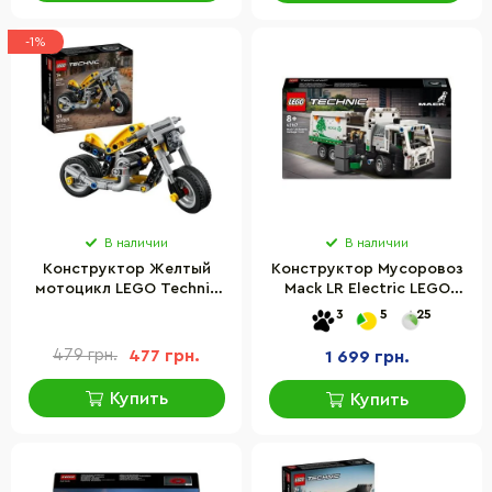
-1%
В наличии
В наличии
Конструктор Желтый
Конструктор Мусоровоз
мотоцикл LEGO Technic
Mack LR Electric LEGO
42225, 151 деталь
Technic 42167, 503 детали
3
5
25
479 грн.
477 грн.
1 699 грн.
Купить
Купить