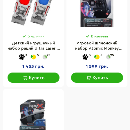
В наличии
В наличии
Детский игрушечный
Игровой шпионский
набор раций Ultra Laser X
набор Atomic Monkey
87557 для двух человек
SpyX AM10545B с
3
5
25
3
5
25
лазерной ручкой
1 455 грн.
1 599 грн.
Купить
Купить