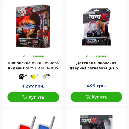
В наличии
В наличии
Шпионские очки ночного
Детская шпионская
видения SPY X AM10400S
дверная сигнализация SPY
X AM10535 со звуком и
3
5
25
светом
499 грн.
1 299 грн.
Купить
Купить