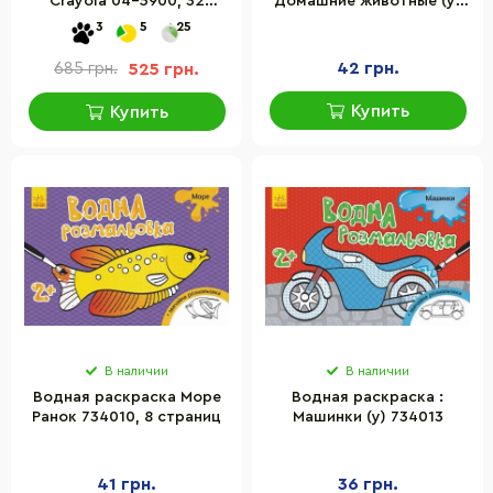
Crayola 04-5900, 32
Домашние животные (у)
страницы
734009
3
5
25
42 грн.
685 грн.
525 грн.
Купить
Купить
В наличии
В наличии
Водная раскраска Море
Водная раскраска :
Ранок 734010, 8 страниц
Машинки (у) 734013
41 грн.
36 грн.