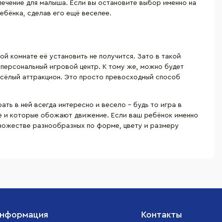
лечение для малыша. Если вы остановите выбор именно на
ребёнка, сделав его ещё веселее.
ой комнате её установить не получится. Зато в такой
 персональный игровой центр. К тому же, можно будет
весёлый аттракцион. Это просто превосходный способ
ть в ней всегда интересно и весело – будь то игра в
те и которые обожают движение. Если ваш ребёнок именно
 множестве разнообразных по форме, цвету и размеру
нформация
Контакты