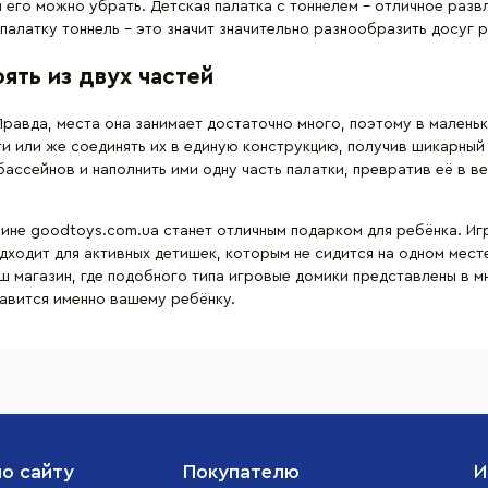
 его можно убрать. Детская палатка с тоннелем – отличное разв
 палатку тоннель – это значит значительно разнообразить досуг 
ять из двух частей
равда, места она занимает достаточно много, поэтому в маленьк
и или же соединять их в единую конструкцию, получив шикарный
ассейнов и наполнить ими одну часть палатки, превратив её в 
ине goodtoys.com.ua станет отличным подарком для ребёнка. Игра
одходит для активных детишек, которым не сидится на одном мес
наш магазин, где подобного типа игровые домики представлены в
равится именно вашему ребёнку.
по сайту
Покупателю
И