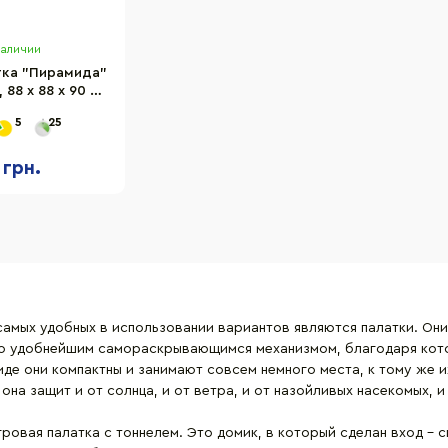
наличии
тка "Пирамида"
 88 х 88 х 90 см
хода
5
25
 грн.
амых удобных в использовании вариантов являются палатки. Они
ено удобнейшим самораскрывающимся механизмом, благодаря кот
де они компактны и занимают совсем немного места, к тому же и
ее она защит и от солнца, и от ветра, и от назойливых насекомых
гровая палатка
с тоннелем. Это домик, в который сделан вход – 