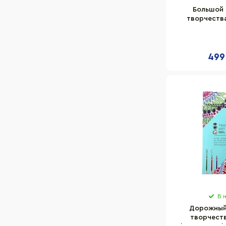
Большой 
творчества
коллаж" IH
краски, руч
499
В 
Дорожный
творчеств