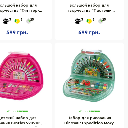
ольшой набор для
Большой набор для
орчества "Глиттер-
творчества "Пастель-
аж" I heart art 8003 с
коллаж" I heart art 8008 с
3
5
25
3
5
25
блокнотом
акриловой краской
599 грн.
699 грн.
В наличии
В наличии
етский набор для
Набор для рисования
ания Besties 990205, 8
Dinosaur Expedition Moxy