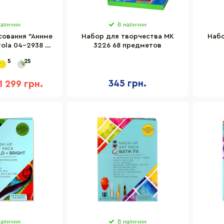
наличии
В наличии
сования "Аниме
Набор для творчества MK
Набо
yola 04-2938 с
3226 68 предметов
 и маркерами
5
25
345 грн.
1 299 грн.
наличии
В наличии