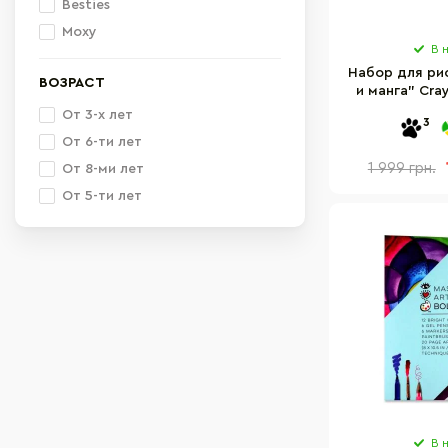
Besties
Moxy
В 
Набор для ри
ВОЗРАСТ
и манга" Cra
карандашами
От 3-х лет
3
От 6-ти лет
1 999 грн.
От 8-ми лет
От 5-ти лет
В 