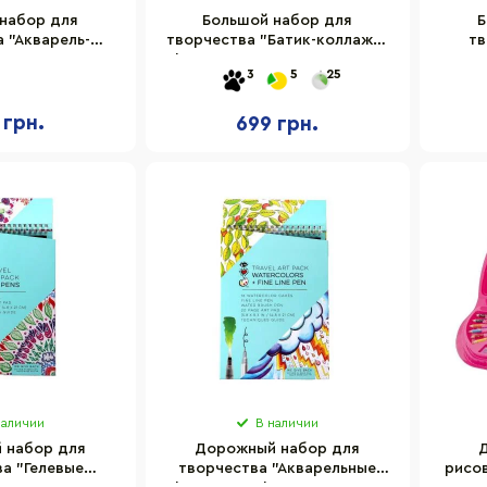
набор для
Большой набор для
Б
 "Акварель-
творчества "Батик-коллаж" I
тв
eartArt 8004
heart art 8007 с акварелью
колл
3
5
25
ки и блокнот
 грн.
699 грн.
наличии
В наличии
 набор для
Дорожный набор для
Д
а "Гелевые
творчества "Акварельные
рисов