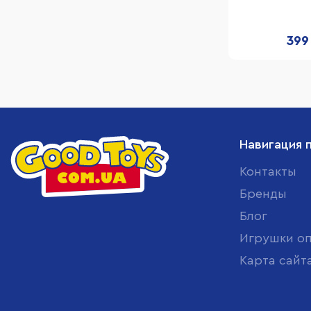
фантазии" I h
гелевым
399
Навигация 
Контакты
Бренды
Блог
Игрушки о
Карта сайт