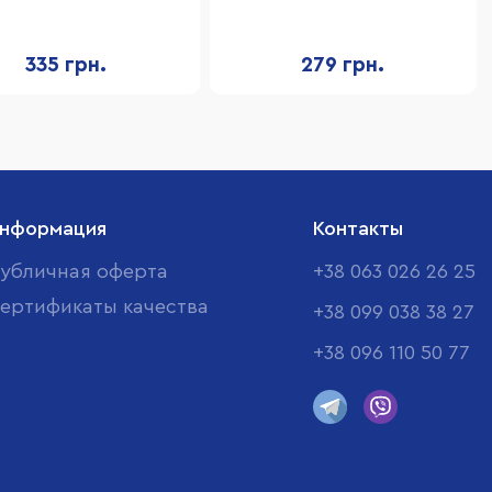
ковых карандашей, 8
990193, восковых
красок
карандашей, 8 красок
335 грн.
279 грн.
нформация
Контакты
убличная оферта
+38 063 026 26 25
ертификаты качества
+38 099 038 38 27
+38 096 110 50 77