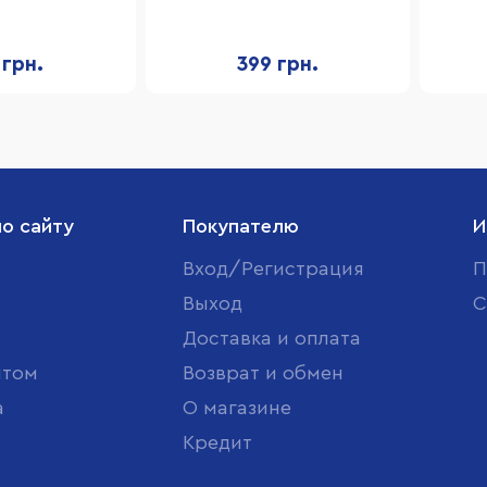
eart art 8001 с
фантазии" I heart art 8002 с
вос
и ручками
акварельными красками
 грн.
399 грн.
по сайту
Покупателю
И
Вход/Регистрация
П
Выход
С
Доставка и оплата
птом
Возврат и обмен
а
О магазине
Кредит