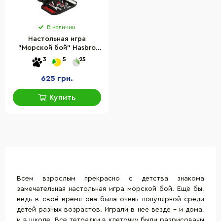
В наличии
Настольная игра
"Морской бой" Hasbro
F8252, 2 игровых поля
3
5
25
625 грн.
Купить
Всем взрослым прекрасно с детства знакома
замечательная
настольная игра
морской бой. Ещё бы,
ведь в своё время она была очень популярной среди
детей разных возрастов. Играли в неё везде – и дома,
и в школе. Все тетрадки в клеточку были разрисованы