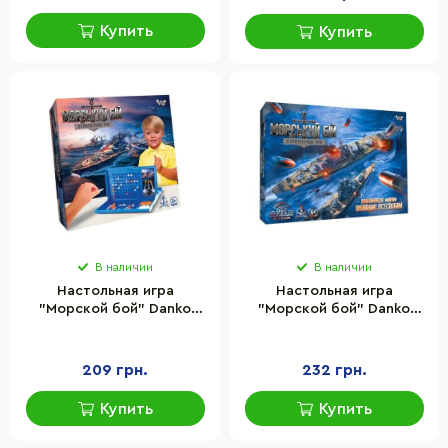
Купить
Купить
В наличии
В наличии
Настольная игра
Настольная игра
"Морской бой" Danko
"Морской бой" Danko
Toys G-MB-01U 10 боевых
Toys G-MB-02U 24 фишки
кораблей
кораблей и морских мин
209 грн.
232 грн.
Купить
Купить