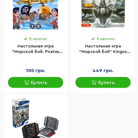
В наличии
В наличии
Настольная игра
Настольная игра
"Морской бой. Pirates
"Морской бой" Kingso
Gold" Danko Toys G-MB-
Toys JT007-44 поле в
03U 4 игровых поля
виде чемоданчика
100 грн.
449 грн.
Купить
Купить