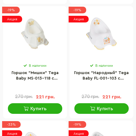
-19%
-19%
Акция
Акция
В наличии
В наличии
Горшок "Мишки" Tega
Горшок "Народный" Tega
Baby MS-013-118 с
Baby FL-001-103 с
противоскользящей
противоскользящей
резиной
резиной
270 грн.
221 грн.
270 грн.
221 грн.
Купить
Купить
-33%
-19%
Акция
Акция