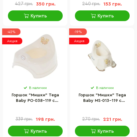
427 грн.
350 грн.
240 грн.
153 грн.
Купить
Купить
-42%
-19%
Акция
Акция
В наличии
В наличии
Горшок "Мишки" Tega
Горшок "Мишки" Tega
Baby PO-038-119 с
Baby MS-013-119 с
музыкой
противоскользящей
резиной
339 грн.
198 грн.
270 грн.
221 грн.
Купить
Купить