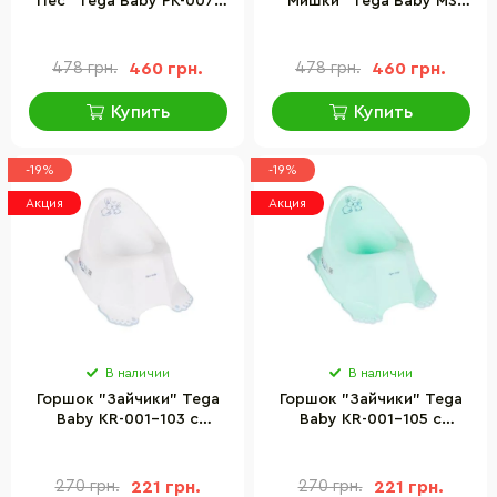
Пес" Tega Baby PK-007-
"Мишки" Tega Baby MS-
102 желтый
012-118 белый
478 грн.
460 грн.
478 грн.
460 грн.
Купить
Купить
-19%
-19%
Акция
Акция
В наличии
В наличии
Горшок "Зайчики" Tega
Горшок "Зайчики" Tega
Baby KR-001-103 с
Baby KR-001-105 с
противоскользящей
противоскользящей
резиной
резиной
270 грн.
221 грн.
270 грн.
221 грн.