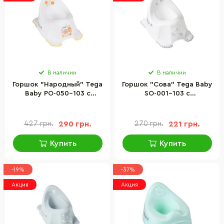
В наличии
В наличии
Горшок "Народный" Tega
Горшок "Сова" Tega Baby
Baby PO-050-103 с
SO-001-103 с
противоскользящей
противоскользящей
резиной и музыкой
резиной
427 грн.
290 грн.
270 грн.
221 грн.
Купить
Купить
-19%
-37%
Акция
Акция