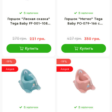
В наличии
В наличии
Горшок "Лесная сказка"
Горшок "Метео" Tega
Tega Baby FF-001-108
Baby PO-079-166 с
противоскользящей
противоскользящей
резиной
резиной и музыкой
270 грн.
221 грн.
427 грн.
350 грн.
Купить
Купить
-19%
-19%
Акция
Акция
В наличии
В наличии