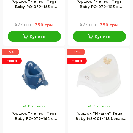
Горшок "Метео" Tega
Горшок "Метео" Tega
Baby PO-079-165 с
Baby PO-079-123 с
противоскользящей
противоскользящей
резиной и музыкой
резиной и музыкой
427 грн.
350 грн.
427 грн.
350 грн.
Купить
Купить
-19%
-37%
Акция
Акция
В наличии
В наличии
Горшок "Метео" Tega
Горшок "Мишки" Tega
Baby PO-079-164 с
Baby MS-001-118 белая
противоскользящей
жемчужина
резиной и музыкой