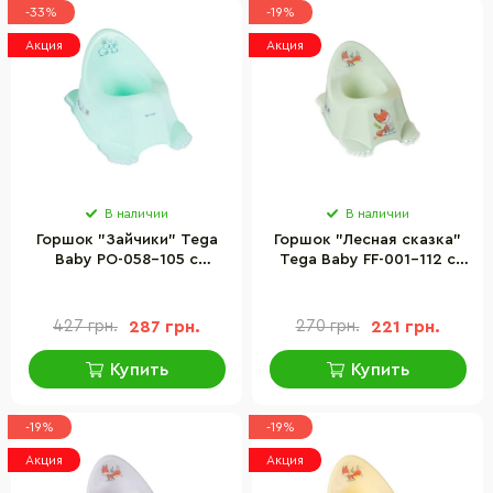
-33%
-19%
Акция
Акция
В наличии
В наличии
Горшок "Зайчики" Tega
Горшок "Лесная сказка"
Baby PO-058-105 с
Tega Baby FF-001-112 с
противоскользящей
противоскользящей
резиной и музыкой
резиной
427 грн.
287 грн.
270 грн.
221 грн.
Купить
Купить
-19%
-19%
Акция
Акция