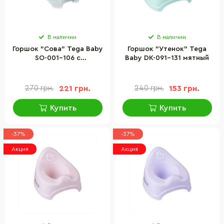
В наличии
В наличии
Горшок "Сова" Tega Baby
Горшок "Утенок" Tega
SO-001-106 с
Baby DK-091-131 мятный
противоскользящей
резиной
270 грн.
221 грн.
240 грн.
153 грн.
Купить
Купить
-37%
-37%
Акция
Акция