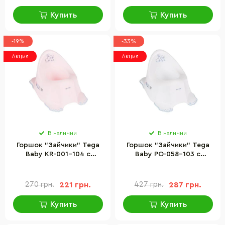
Купить
Купить
-19%
-33%
Акция
Акция
В наличии
В наличии
Горшок "Зайчики" Tega
Горшок "Зайчики" Tega
Baby KR-001-104 с
Baby PO-058-103 с
противоскользящей
противоскользящей
резиной
резиной и музыкой
270 грн.
221 грн.
427 грн.
287 грн.
Купить
Купить