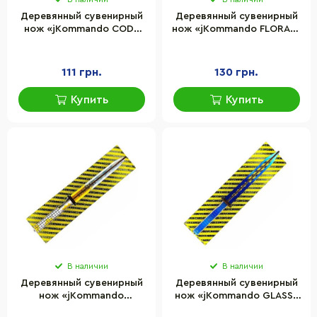
Деревянный сувенирный
Деревянный сувенирный
нож «jKommando CODE
нож «jKommando FLORAL»
RED» Сувенир-Декор JK-
Сувенир-Декор JK-Flo
CR
111 грн.
130 грн.
Купить
Купить
В наличии
В наличии
Деревянный сувенирный
Деревянный сувенирный
нож «jKommando
нож «jKommando GLASS»
FROZEN» Сувенир-Декор
Сувенир-Декор JK-Gl