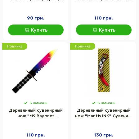
SO2KUN-П
Сувенир-декор M9-SK
90 грн.
110 грн.
Купить
Купить
Новинка
Новинка
В наличии
В наличии
Деревянный сувенирный
Деревянный сувенирный
нож "M9 Bayonet
нож "Mantis INK" Сувенир-
Twilight" Сувенир-декор
декор MAN-IN
M9-TW
110 грн.
130 грн.