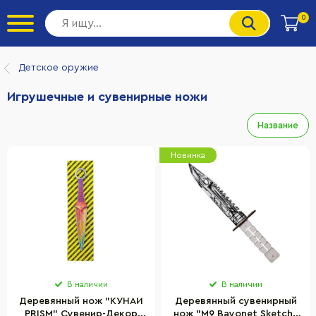
0
Детское оружие
Игрушечные и сувенирные ножи
Название
Новинка
В наличии
В наличии
Деревянный нож "КУНАИ
Деревянный сувенирный
PRISM" Сувенир-Декор
нож "M9 Bayonet Sketch"