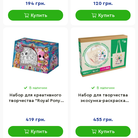
194 грн.
120 грн.
Купить
Купить
В наличии
В наличии
Набор для креативного
Набор для творчества
творчества "Royal Pony"
экосумка-раскраска
Danko Toys RP-01-08U с
"Юникорн" Rosa
акриловыми красками
N0003605, 38х42 см
419 грн.
455 грн.
Купить
Купить