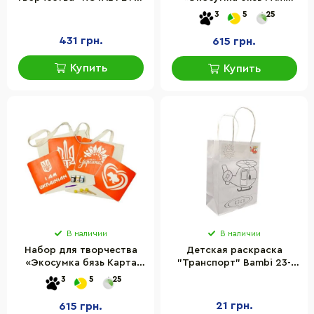
Danko Toys RP-01-01U-07U
Ukrainian, Тризуб» Fresh
3
5
25
сумочка с животным
Tattoo bag-b-n064-n059
431 грн.
615 грн.
Купить
Купить
В наличии
В наличии
Набор для творчества
Детская раскраска
«Экосумка бязь Карта
"Транспорт" Bambi 23-
Украины, Украина
201-4 с фломастерами
3
5
25
цветущая» Fresh Tattoo
bag-b-n080-n058
21 грн.
615 грн.