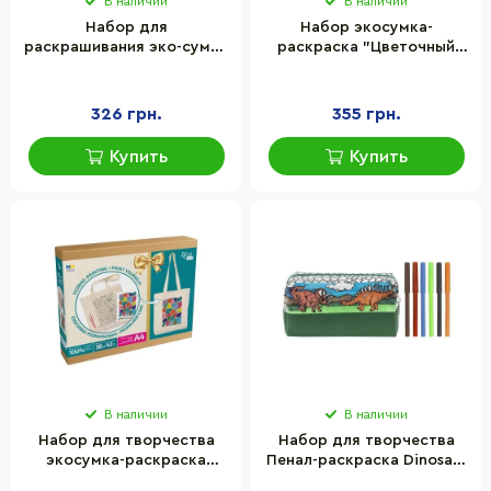
В наличии
В наличии
Набор для
Набор экосумка-
раскрашивания эко-сумки
раскраска "Цветочный
"Милые зайчата" Rosa
велосипед" Rosa
N0003623
N0003606 хлопок 220 г/
м2, 38х42 см
326 грн.
355 грн.
Купить
Купить
В наличии
В наличии
Набор для творчества
Набор для творчества
экосумка-раскраска
Пенал-раскраска Dinosaur
"Funny flowers" Rosa
Expedition Moxy 990194 с