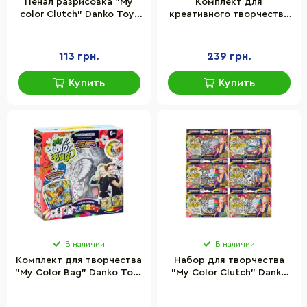
Пенал разрисовка "My
Комплект для
color Clutch" Danko Toys
креативного творчества
CCL-01 укр
"My Color Case" Danko
Toys COC-01-01-05U Укр
113 грн.
239 грн.
Купить
Купить
В наличии
В наличии
Комплект для творчества
Набор для творчества
"My Color Bag" Danko Toys
"My Color Clutch" Danko
mCOB-01-01-05U Укр
Toys CCL-02-01U...06U с
фломастерами