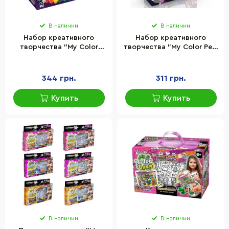
В наличии
В наличии
Набор креативного
Набор креативного
творчества "My Color
творчества "My Color Pet-
Owl-Bag" Danko Toys
Bag" Danko Toys CPB-01-
COWL-01-01U укр, рюкзак
01U-2U-3U сумочка
раскраска
раскраска
344 грн.
311 грн.
Купить
Купить
В наличии
В наличии