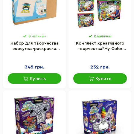
В наличии
В наличии
Набор для творчества
Комплект креативного
экосумка-раскраска
творчества"My Color
"Ukraine" Rosa N0003602,
BagPack" Danko Toys CBP-
38х42 см
01 рюкзак-раскраска
345 грн.
232 грн.
Купить
Купить