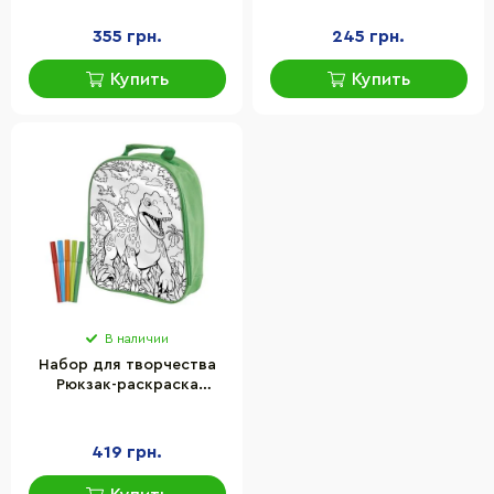
N0003647 размер 38х42
фломастерами
см
355 грн.
245 грн.
Купить
Купить
В наличии
Набор для творчества
Рюкзак-раскраска
Dinosaur Expedition Moxy
990192 с фломастерами
419 грн.