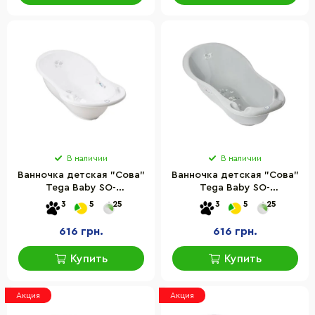
В наличии
В наличии
Ванночка детская "Сова"
Ванночка детская "Сова"
Tega Baby SO-
Tega Baby SO-
004ODPŁYW-103 со
004ODPŁYW-106 со
3
5
25
3
5
25
сливом, 86 см
сливом, 86 см
616 грн.
616 грн.
Купить
Купить
Акция
Акция