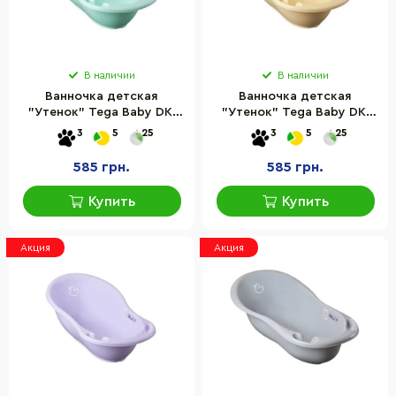
В наличии
В наличии
Ванночка детская
Ванночка детская
"Утенок" Tega Baby DK-
"Утенок" Tega Baby DK-
004-131 зеленый, 86 см
004-132 желтый, 86 см
3
5
25
3
5
25
585 грн.
585 грн.
Купить
Купить
Акция
Акция