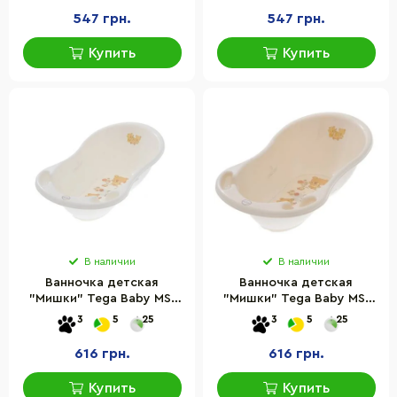
547 грн.
547 грн.
Купить
Купить
В наличии
В наличии
Ванночка детская
Ванночка детская
"Мишки" Tega Baby MS-
"Мишки" Tega Baby MS-
004ODPŁYW-118 со
004ODPŁYW-119 со
3
5
25
3
5
25
сливом, 86 см
сливом, 86 см
616 грн.
616 грн.
Купить
Купить