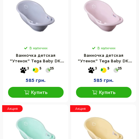
В наличии
В наличии
Ванночка детская
Ванночка детская
"Утенок" Tega Baby DK-
"Утенок" Tega Baby DK-
004-122 серый, 86 см
004-130 розовый, 86 см
3
5
25
3
5
25
585 грн.
585 грн.
Купить
Купить
Акция
Акция