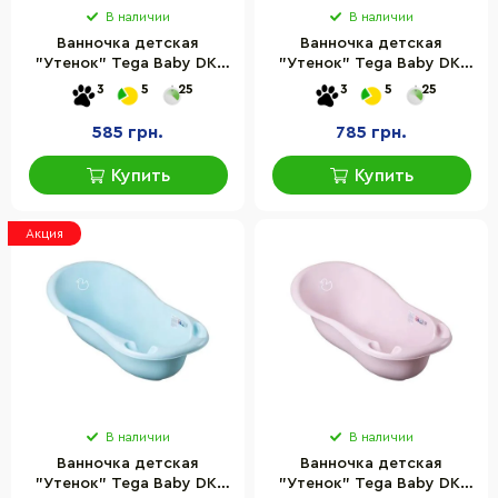
В наличии
В наличии
Ванночка детская
Ванночка детская
"Утенок" Tega Baby DK-
"Утенок" Tega Baby DK-
004-133 фиолетовый, 86
005-122 светло-серый,
3
5
25
3
5
25
см
102 см
585 грн.
785 грн.
Купить
Купить
Акция
В наличии
В наличии
Ванночка детская
Ванночка детская
"Утенок" Tega Baby DK-
"Утенок" Tega Baby DK-