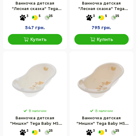
Ванночка детская
Ванночка детская
"Лесная сказка" Tega
"Лесная сказка" Tega
Baby FF-004-112 светло-
Baby FF-005-108 голубой,
3
5
25
3
5
25
зеленый, 86 см
102 см
547 грн.
795 грн.
Купить
Купить
В наличии
В наличии
Ванночка детская
Ванночка детская
"Мишки" Tega Baby MS-
"Мишки" Tega Baby MS-
004-118 белая жемчужина,
004-119 розовый, 86 см
3
5
25
3
5
25
86 см