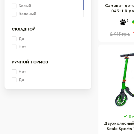
Самокат детск
Белый
043-1-R д
Зеленый
3
Голубой
СКЛАДНОЙ
2 913 грн.
Да
Нет
РУЧНОЙ ТОРМОЗ
Нет
Да
В 
Двухколесный
Scale Sports