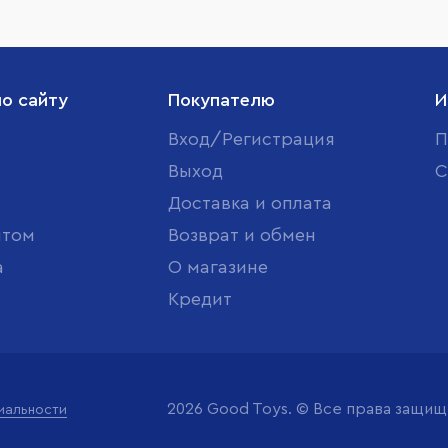
по сайту
Покупателю
И
Вход/Регистрация
П
Выход
С
Доставка и оплата
птом
Возврат и обмен
а
О магазине
Кредит
2026 Good Toys. © Все права защи
иальности