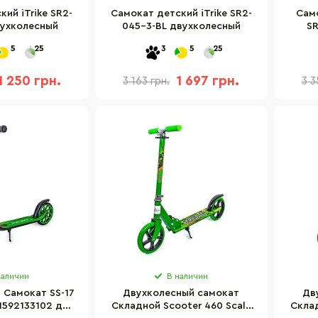
ий iTrike SR2-
Самокат детский iTrike SR2-
Само
вухколесный
045-3-BL двухколесный
S
5
25
3
5
25
1 250 грн.
1 697 грн.
3 163 грн.
3 3
наличии
В наличии
 Самокат SS-17
Двухколесный самокат
Дв
 1592133102 до
Складной Scooter 460 Scale
Склад