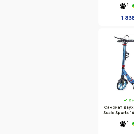
10
3
1 83
В 
Самокат двух
Scale Sports 1
3