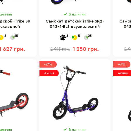
наличии
В наличии
ской iTrike SR
Самокат детский iTrike SR2-
Самок
 складной
043-1-BL1 двухколесный
043
5
25
3
5
25
1 627 грн.
1 250 грн.
2 913 грн.
2 9
-47%
-47%
Акция
Акция
наличии
В наличии