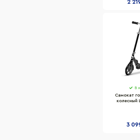
2 21
В 
Самокат го
колесный L
25045962
3 09