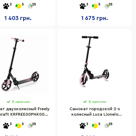
s 1843493908 до 100 кг
SS-15 Red до 100 кг
3
5
25
3
5
25
1 403 грн.
1 675 грн.
В наличии
В наличии
ат двухколесный Freely
Самокат городской 2-х
rkraft KRFREE00PNK0000
колесный Luca Lionelo
Pink
82361252 до 100 кг
3
5
25
3
5
25