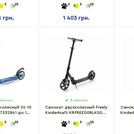
0 кг
Sports 909184801 до 100 кг
Sport
5
25
3
5
25
8 грн.
1 403 грн.
наличии
В наличии
колесный SS-10
Самокат двухколесный Freely
Самок
67332841 до 100
Kinderkraft KRFREE00BLK0000
Kinde
кг
Black
5
25
3
5
25