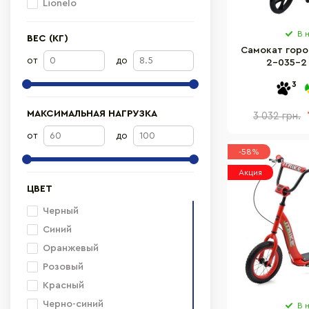
Lionelo
В 
ВЕС (КГ)
Самокат город
от
до
2-035-2
3
МАКСИМАЛЬНАЯ НАГРУЗКА
3 032 грн.
от
до
-58%
Акция
ЦВЕТ
Черный
Синий
Оранжевый
Розовый
Красный
Черно-синий
В 