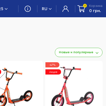
Корзина
0
25
RU
0 грн.
Новые и популярные
-47%
Акция