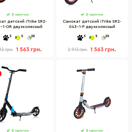
В наличии
В наличии
ат детский iTrike SR2-
Самокат детский iTrike SR2-
-1-OR двухколесный
043-1-P двухколесный
3
5
25
3
5
25
1 563 грн.
1 563 грн.
12 грн.
2 913 грн.
В наличии
В наличии