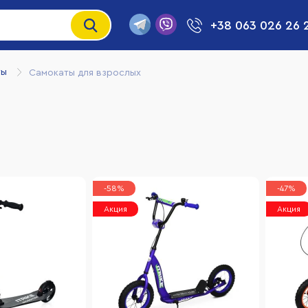
+38 063 026 26 
ты
Самокаты для взрослых
-58%
-47%
Акция
Акция