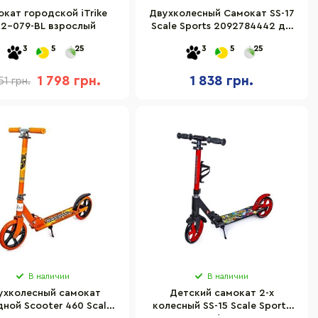
кат городской iTrike
Двухколесный Самокат SS-17
R2-079-BL взрослый
Scale Sports 2092784442 до
100 кг
3
5
25
3
5
25
1 798 грн.
1 838 грн.
51 грн.
В наличии
В наличии
ухколесный самокат
Детский самокат 2-х
ной Scooter 460 Scale
колесный SS-15 Scale Sports