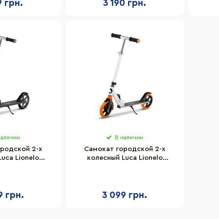
9 грн.
3 190 грн.
наличии
В наличии
родской 2-х
Самокат городской 2-х
uca Lionelo
колесный Luca Lionelo
 до 100 кг
25063863 до 100 кг
9 грн.
3 099 грн.