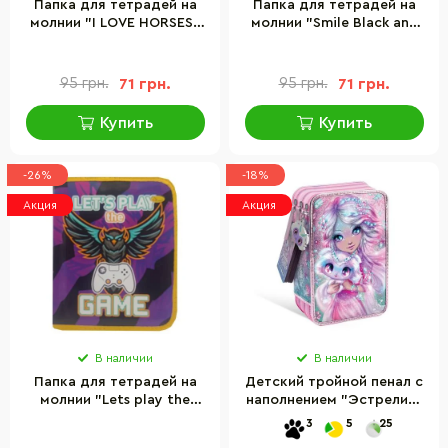
Папка для тетрадей на
Папка для тетрадей на
молнии "I LOVE HORSES"
молнии "Smile Black and
Апельсин АП-1001-8
White" Апельсин АП-1001-
11
95 грн.
71 грн.
95 грн.
71 грн.
Купить
Купить
-26%
-18%
Акция
Акция
В наличии
В наличии
Папка для тетрадей на
Детский тройной пенал с
молнии "Lets play the
наполнением "Эстрелия"
GAME" Апельсин АП-1001-
Nebulous Stars 12608
3
5
25
15