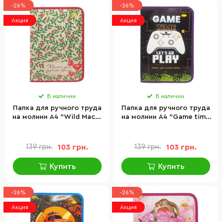
-26%
-26%
Акция
Акция
В наличии
В наличии
Папка для ручного труда
Папка для ручного труда
на молнии А4 "Wild Macs"
на молнии А4 "Game time
Апельсин АП-1002-6
lets go play" Апельсин
АП-1002-7
139 грн.
103 грн.
139 грн.
103 грн.
Купить
Купить
-26%
-26%
Акция
Акция