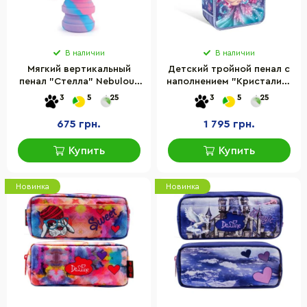
В наличии
В наличии
Мягкий вертикальный
Детский тройной пенал с
пенал "Стелла" Nebulous
наполнением "Кристалия"
Stars 11437A, серии
Nebulous Stars 12609
3
5
25
3
5
25
"Звездные друзья"
675 грн.
1 795 грн.
Купить
Купить
Новинка
Новинка