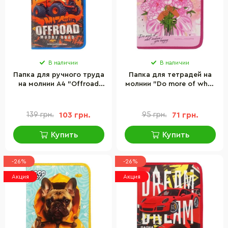
В наличии
В наличии
Папка для ручного труда
Папка для тетрадей на
на молнии А4 "Offroad
молнии "Do more of what
muddy road" Апельсин
makes you happy"
АП-1002-8
Апельсин АП-1001-1
139 грн.
103 грн.
95 грн.
71 грн.
Купить
Купить
-26%
-26%
Акция
Акция