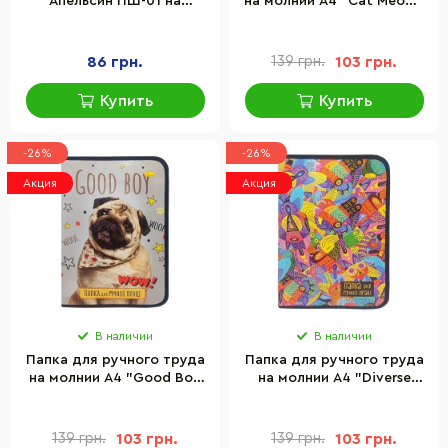
Апельсин ПШ-01 на
на молнии А4 "Cat Meow"
молнии
Апельсин АП-1002-1
86 грн.
139 грн.
103 грн.
Купить
Купить
-26%
-26%
Акция
Акция
В наличии
В наличии
Папка для ручного труда
Папка для ручного труда
на молнии А4 "Good Boy
на молнии А4 "Diverse
Wow!" Апельсин АП-1002-
realities" Апельсин
2
АП-1002-3
139 грн.
103 грн.
139 грн.
103 грн.