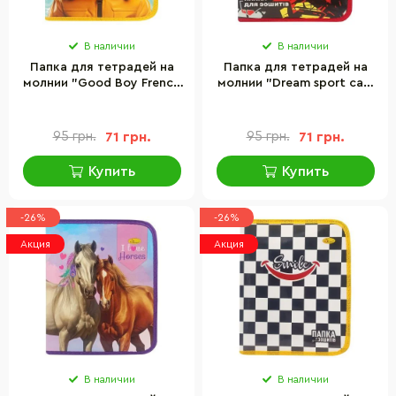
В наличии
В наличии
Папка для тетрадей на
Папка для тетрадей на
молнии "Good Boy French
молнии "Dream sport car"
Bulldog" Апельсин
Апельсин АП-1001-5
АП-1001-3
95 грн.
71 грн.
95 грн.
71 грн.
Купить
Купить
-26%
-26%
Акция
Акция
В наличии
В наличии