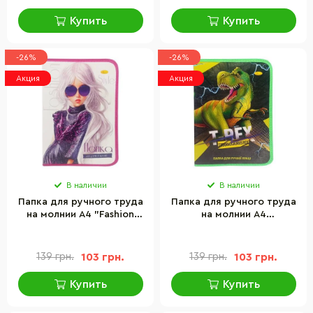
Купить
Купить
-26%
-26%
Акция
Акция
В наличии
В наличии
Папка для ручного труда
Папка для ручного труда
на молнии А4 "Fashion
на молнии А4
Style" Апельсин АП-1002-4
"Tyrannosaurus REX"
Апельсин АП-1002-5
139 грн.
103 грн.
139 грн.
103 грн.
Купить
Купить