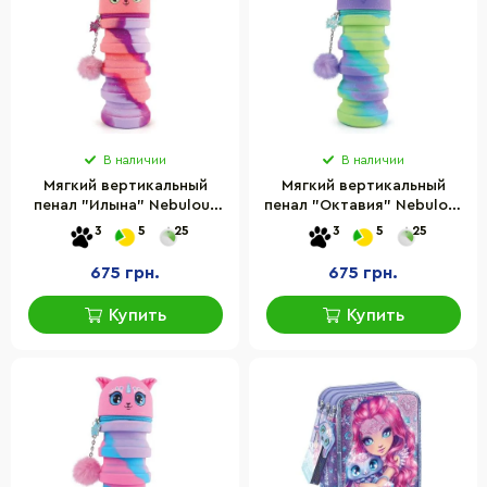
В наличии
В наличии
Мягкий вертикальный
Мягкий вертикальный
пенал "Илына" Nebulous
пенал "Октавия" Nebulous
Stars 11437C, серии
Stars 11437B, серии
3
5
25
3
5
25
"Звездные друзья"
"Звездные друзья"
675 грн.
675 грн.
Купить
Купить