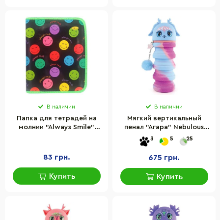
В наличии
В наличии
Папка для тетрадей на
Мягкий вертикальный
молнии "Always Smile"
пенал "Агара" Nebulous
Апельсин АП-1001-12
Stars 11437D, серии
3
5
25
"Звездные друзья"
83 грн.
675 грн.
Купить
Купить