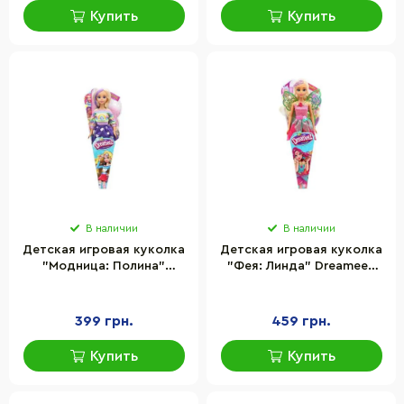
Купить
Купить
В наличии
В наличии
Детская игровая куколка
Детская игровая куколка
"Модница: Полина"
"Фея: Линда" Dreameez
Dreameez FV81040-2, 29
FV81038-2 сказочный
см
наряд 29 см
399 грн.
459 грн.
Купить
Купить