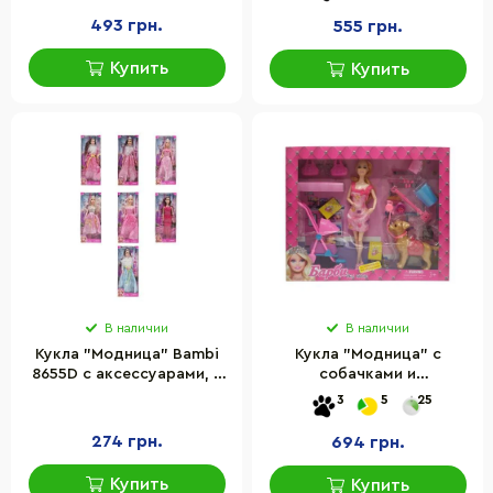
493 грн.
555 грн.
Купить
Купить
В наличии
В наличии
Кукла "Модница" Bambi
Кукла "Модница" с
8655D с аксессуарами, в
собачками и
коробке
аксессуарами Bambi 18018
3
5
25
274 грн.
694 грн.
Купить
Купить