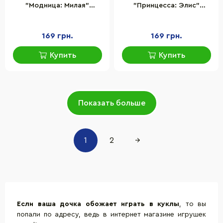
"Модница: Милая"
"Принцесса: Элис"
Dreameez FV81044-2, 12
Dreameez FV81041-2, 12 см
см
169 грн.
169 грн.
Купить
Купить
Показать больше
1
2
→
Если ваша дочка обожает играть в
куклы
, то вы
попали по адресу, ведь в интернет магазине игрушек