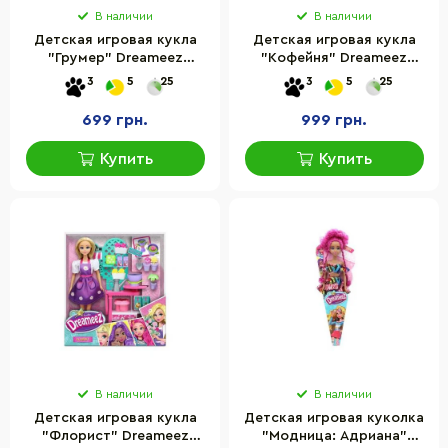
В наличии
В наличии
Детская игровая кукла
Детская игровая кукла
"Грумер" Dreameez
"Кофейня" Dreameez
FV81027 аксессуары в
FV81002 аксессуары в
3
5
25
3
5
25
комплекте 30 см
комплекте 30 см
699 грн.
999 грн.
Купить
Купить
В наличии
В наличии
Детская игровая кукла
Детская игровая куколка
"Флорист" Dreameez
"Модница: Адриана"