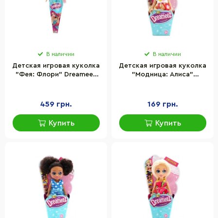
В наличии
В наличии
Детская игровая куколка
Детская игровая куколка
"Фея: Флори" Dreameez
"Модница: Алиса"
FV81038-4 сказочный
Dreameez FV81044-4, 12
наряд 29 см
см
459 грн.
169 грн.
Купить
Купить