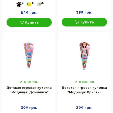
FV81015 аксессуары в
Dreameez FV81040-4, 29
3
5
25
комплекте 30 см
см
399 грн.
849 грн.
Купить
Купить
В наличии
В наличии
Детская игровая куколка
Детская игровая куколка
"Модница: Доминика"
"Модница: Кристи"
Dreameez FV81040-3, 29
Dreameez FV81040-1, 29 см
см
399 грн.
399 грн.