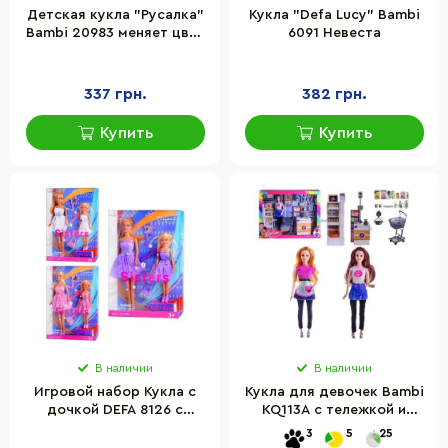
Детская кукла "Русалка"
Кукла "Defa Lucy" Bambi
Bambi 20983 меняет цвет
6091 Невеста
волос
337 грн.
382 грн.
Купить
Купить
В наличии
В наличии
Игровой набор Кукла с
Кукла для девочек Bambi
дочкой DEFA 8126 с
KQ113A с тележкой и
аксессуарами
продуктами
3
5
25