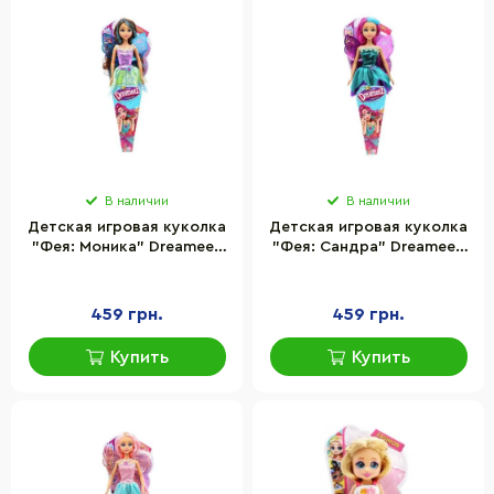
В наличии
В наличии
Детская игровая куколка
Детская игровая куколка
"Фея: Моника" Dreameez
"Фея: Сандра" Dreameez
FV81038-3 сказочный
FV81038-1 сказочный
наряд 29 см
наряд 29 см
459 грн.
459 грн.
Купить
Купить