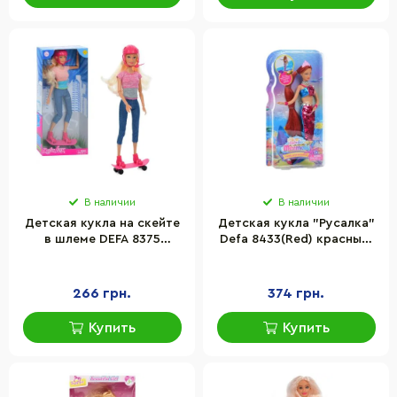
В наличии
В наличии
Детская кукла на скейте
Детская кукла "Русалка"
в шлеме DEFA 8375
Defa 8433(Red) красный,
шарнирная
наряд с пайетками 29 см
266 грн.
374 грн.
Купить
Купить