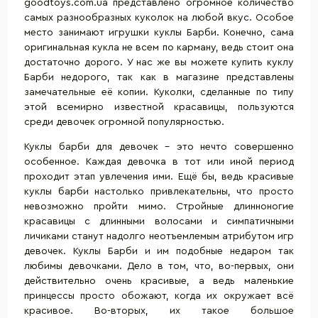
goodtoys.com.ua представлено огромное количество
самых разнообразных куколок на любой вкус. Особое
место занимают игрушки куклы Барби. Конечно, сама
оригинальная кукла не всем по карману, ведь стоит она
достаточно дорого. У нас же вы можете купить куклу
Барби недорого, так как в магазине представлены
замечательные её копии. Куколки, сделанные по типу
этой всемирно известной красавицы, пользуются
среди девочек огромной популярностью.
Куклы барби для девочек – это нечто совершенно
особенное. Каждая девочка в тот или иной период
проходит этап увлечения ими. Ещё бы, ведь красивые
куклы барби настолько привлекательны, что просто
невозможно пройти мимо. Стройные длинноногие
красавицы с длинными волосами и симпатичными
личиками станут надолго неотъемлемым атрибутом игр
девочек. Куклы Барби и им подобные недаром так
любимы девочками. Дело в том, что, во-первых, они
действительно очень красивые, а ведь маленькие
принцессы просто обожают, когда их окружает всё
красивое. Во-вторых, их такое большое