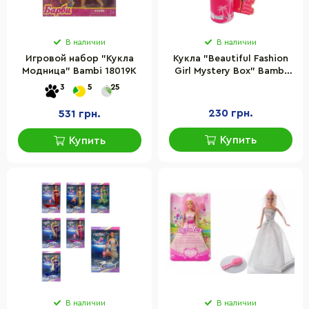
В наличии
В наличии
Игровой набор "Кукла
Кукла "Beautiful Fashion
Модница" Bambi 18019K
Girl Mystery Box" Bambi
TY001D с аксессуарами
3
5
25
230 грн.
531 грн.
Купить
Купить
В наличии
В наличии