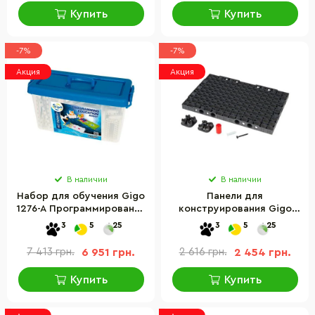
Купить
Купить
-7%
-7%
Акция
Акция
В наличии
В наличии
Набор для обучения Gigo
Панели для
1276-A Программирование
конструирования Gigo
робота
T036
3
5
25
3
5
25
7 413 грн.
6 951 грн.
2 616 грн.
2 454 грн.
Купить
Купить