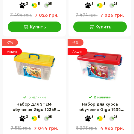
панель Мастер Gigo 1403,
панель Трассы Gigo 1404,
3
5
25
3
5
25
1412 деталей
175 деталей
7 494 грн.
7 026 грн.
7 494 грн.
7 026 грн.
Купить
Купить
-7%
-7%
Акция
Акция
В наличии
В наличии
Набор для STEM-
Набор для курса
обучения Gigo 1236R
обучения Gigo 1232
Электрические круги
Маленький творец
3
5
25
3
5
25
7 512 грн.
7 044 грн.
5 295 грн.
4 965 грн.