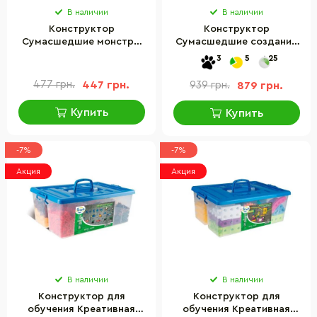
В наличии
В наличии
Конструктор
Конструктор
Сумасшедшие монстры
Сумасшедшие создания
Gigo 7261, 15 деталей
Gigo 7265, 26 деталей
3
5
25
477 грн.
447 грн.
939 грн.
879 грн.
Купить
Купить
-7%
-7%
Акция
Акция
В наличии
В наличии
Конструктор для
Конструктор для
обучения Креативная
обучения Креативная