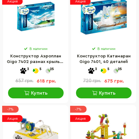
Акция
Акция
В наличии
В наличии
Конструктор Аэроплан
Конструктор Катамаран
Gigo 7402 размах крыльев
Gigo 7401, 40 деталей
60 см
3
5
25
3
5
25
657 грн.
618 грн.
720 грн.
675 грн.
Купить
Купить
-7%
-7%
Акция
Акция