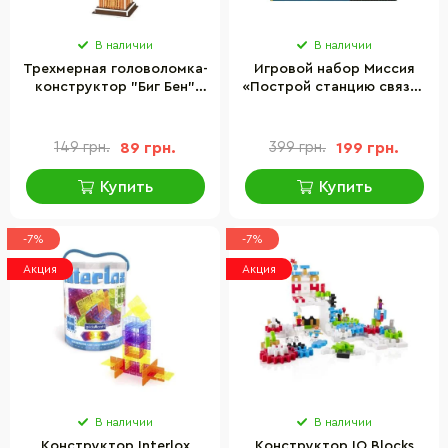
В наличии
В наличии
Трехмерная головоломка-
Игровой набор Миссия
конструктор "Биг Бен"
«Построй станцию связи»
Cubic Fun S3015h 13
Astropod 80333
деталей
конструктор с фигуркой
149 грн.
89 грн.
399 грн.
199 грн.
Купить
Купить
-7%
-7%
Акция
Акция
В наличии
В наличии
Конструктор Interlox
Конструктор IO Blocks