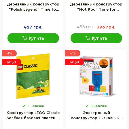
Деревянный конструктор
Деревянный конструктор
"Polish Legend" Time for
"Hot Rod" Time for
Machine T4M380302
Machine T4M380303
427 грн.
496 грн.
396 грн.
Купить
Купить
-1%
-7%
Акция
Акция
В наличии
В наличии
Конструктор LEGO Classic
Электронный
Зелёная базовая пластина
конструктор Сигнальные
11023
устройства 4M 00-06807,
4 модуля 10 проектов