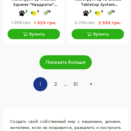
Squares "Квадраты"
Tabletop System
Guidecraft G16835, 96
Guidecraft G9640 с
3
5
25
3
5
25
деталей
дополненной 3D
реальностью, 118 деталей
1 098 грн.
1 029 грн.
2 706 грн.
2 538 грн.
Купить
Купить
Показать больше
1
2
...
51
→
Создать свой собственный мир с машинами, домами,
жителями, если не понравится, развалить и построить