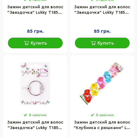
Зажим детский для волос
Зажим детский для волос
"Звездочка" Lukky T18543
"Звездочка" Lukky T18543
рожеві квіточки
червоні зірочки
85 грн.
85 грн.
Купить
Купить
В наличии
В наличии
Зажим детский для волос
Зажим детский для волос
"Звездочка" Lukky T18576
"Клубника с рюшками" La-
серебристый
beauty 0109-047, 10 шт