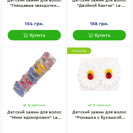
Детский зажим для волос
Детский зажим для волос
"Глянцевые звездочки"
"Двойной бантик" La-
La-beauty 0102-111, 10 шт
beauty 0101-147, 10 штук
104 грн.
158 грн.
Купить
Купить
Новинка
В наличии
В наличии
Детский зажим для волос
Детский зажим для волос
"Мини единорожки" La-
"Ромашка с букашкой"
beauty 0109-126, 10 штук
La-beauty 0102-405
диаметр цветка 7 см