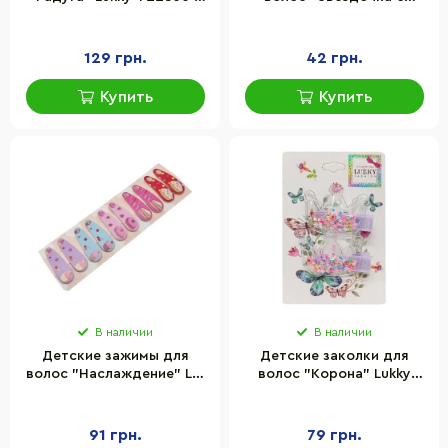
застежкой
блеском" La-beauty 1200-
153-2, 12 шт
129 грн.
42 грн.
Купить
Купить
В наличии
В наличии
Детские зажимы для
Детские заколки для
волос "Наслаждение" La-
волос "Корона" Lukky
beauty 0109-083, 10 шт
T18456(Multicolor)
91 грн.
79 грн.