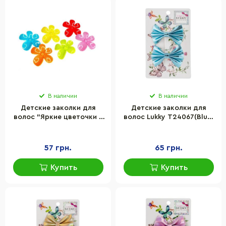
В наличии
В наличии
Детские заколки для
Детские заколки для
волос "Яркие цветочки в
волос Lukky T24067(Blue)
горошек" La-beauty 0102-
синий
032-1, 12 шт
57 грн.
65 грн.
Купить
Купить