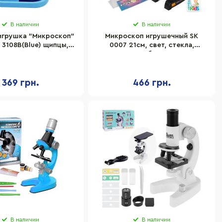
В наличии
В наличии
игрушка "Микроскоп"
Микроскоп игрушечный SK
 3108B(Blue) щипцы,
0007 21см, свет, стекла,
кло в комплекте
пробирки
369 грн.
466 грн.
В наличии
В наличии