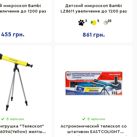
й микроскоп Bambi
Детский микроскоп Bambi
величение до 1200 раз
LZ8611 увеличение до 1200 раз
3
5
25
455 грн.
861 грн.
В наличии
В наличии
 игрушка "Телескоп"
Астрономический телескоп со
609A(Yellow) желтый,
штативом EASTCOLIGHT