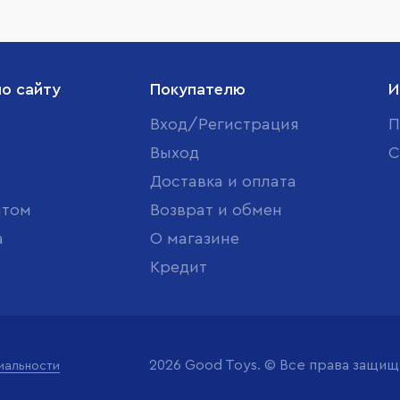
по сайту
Покупателю
И
Вход/Регистрация
П
Выход
С
Доставка и оплата
птом
Возврат и обмен
а
О магазине
Кредит
2026 Good Toys. © Все права защи
иальности