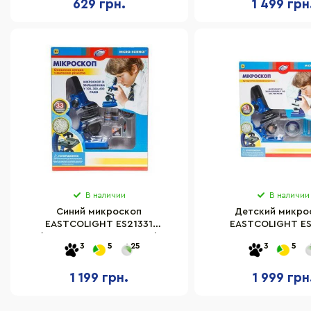
629 грн.
1 499 грн
В наличии
В наличии
Синий микроскоп
Детский микро
EASTCOLIGHT ES21331
EASTCOLIGHT ES
(увеличение до 600 раз)
увеличение до 9
3
5
25
3
5
1 199 грн.
1 999 грн