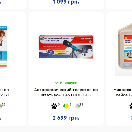
.
1 099 грн.
В наличии
скоп
Астрономический телескоп со
Микроск
21311
штативом EASTCOLIGHT
кейсе 
00 раз
ES23841 увеличение в 90 раз
увели
25
3
5
25
.
2 699 грн.