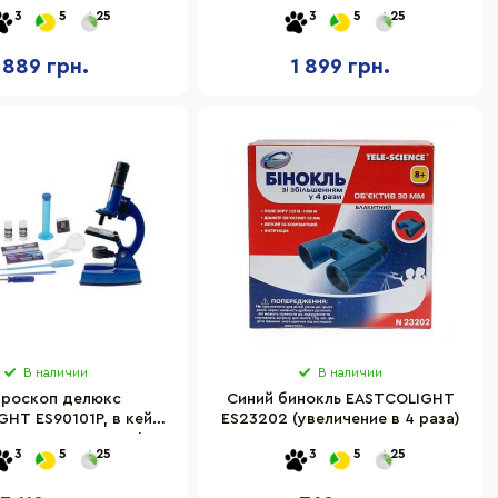
штатив 57 см
EU23011 (увеличение до 40 раз)
3
5
25
3
5
25
889 грн.
1 899 грн.
В наличии
В наличии
роскоп делюкс
Синий бинокль EASTCOLIGHT
HT ES90101P, в кейсе
ES23202 (увеличение в 4 раза)
чение до 1200 раз)
3
5
25
3
5
25