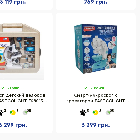
3 119 грн.
769 грн.
В наличии
В наличии
оп детский делюкс в
Смарт-микроскоп с
EASTCOLIGHT ES8013
проектором EASTCOLIGHT
чение до 1200 раз
ES88051, 100х200х450-кратное
3
5
25
3
5
25
увеличение
3 299 грн.
3 299 грн.