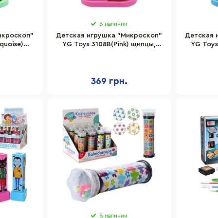
В наличии
икроскоп"
Детская игрушка "Микроскоп"
Детская 
quoise)
YG Toys 3108B(Pink) щипцы,
YG Toys
омплекте
стекло в комплекте
сте
369 грн.
В наличии