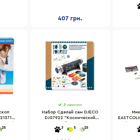
стекло
пробирки, стекло
407 грн.
В наличии
скоп
Набор Сделай сам DJECO
Мик
21371
DJ07922 "Космический
EASTCOLIG
50 раз)
калейдоскоп"
(увели
25
3
5
25