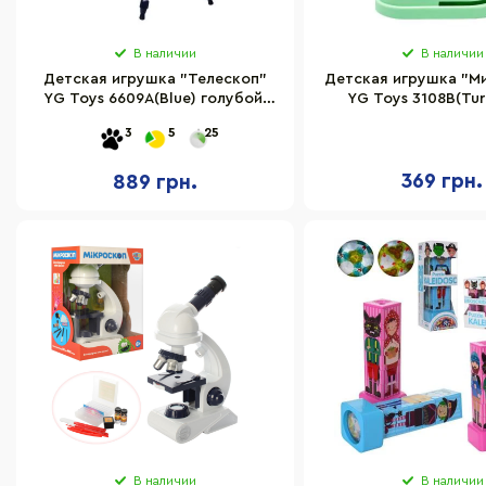
В наличии
В наличии
Детская игрушка "Телескоп"
Детская игрушка "М
YG Toys 6609A(Blue) голубой,
YG Toys 3108B(Tur
штатив 57 см
щипцы, стекло в к
3
5
25
369 грн.
889 грн.
В наличии
В наличии