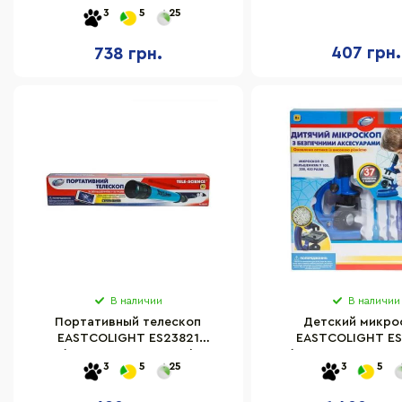
штатив в комплекте
см, 2 пробирки, 
3
5
25
407 грн.
738 грн.
В наличии
В наличии
Портативный телескоп
Детский микро
EASTCOLIGHT ES23821
EASTCOLIGHT ES
(увеличение в 15 раз)
(увеличение до 4
3
5
25
3
5