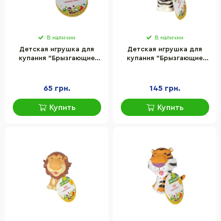
В наличии
В наличии
Детская игрушка для
Детская игрушка для
купания "Брызгающие
купания "Брызгающие
тропические рыбки" Baby
животные сафари зебра"
Team 8751_рожева
Baby Team 8752_зебра
65 грн.
145 грн.
Купить
Купить