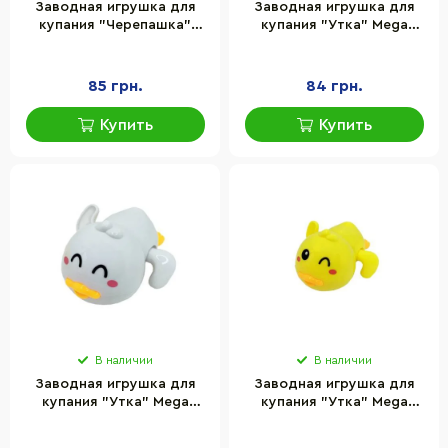
Заводная игрушка для
Заводная игрушка для
купания "Черепашка"
купания "Утка" Mega
Mega Zayka MGZ-
Zayka MGZ-0918(Black)
0919(Yellow)
черный
85 грн.
84 грн.
Купить
Купить
В наличии
В наличии
Заводная игрушка для
Заводная игрушка для
купания "Утка" Mega
купания "Утка" Mega
Zayka MGZ-0918(White)
Zayka MGZ-0918(Yellow)
белый
желтый