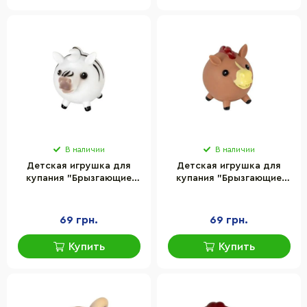
В наличии
В наличии
Детская игрушка для
Детская игрушка для
купания "Брызгающие
купания "Брызгающие
животные Зебра" Baby
животные Лошадка" Baby
Team 8750_зебра
Team 8750_конячка
69 грн.
69 грн.
Купить
Купить