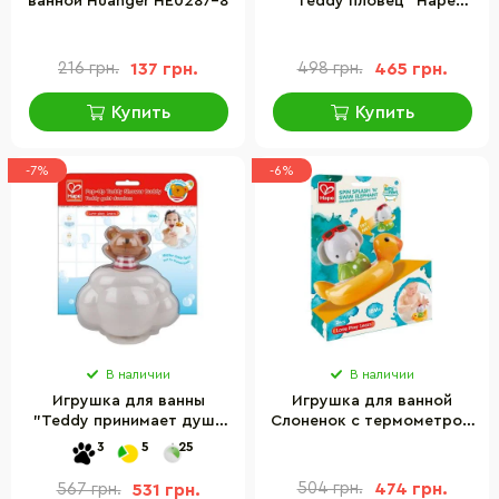
ванной Huanger HE0287-8
"Teddy пловец" Hape
E0204 пластик, заводная
216 грн.
137 грн.
498 грн.
465 грн.
Купить
Купить
-7%
-6%
В наличии
В наличии
Игрушка для ванны
Игрушка для ванной
"Teddy принимает душ"
Слоненок с термометром
Hape E0202 высота 16 см
Hape E0222 меняет цвет
3
5
25
504 грн.
474 грн.
567 грн.
531 грн.