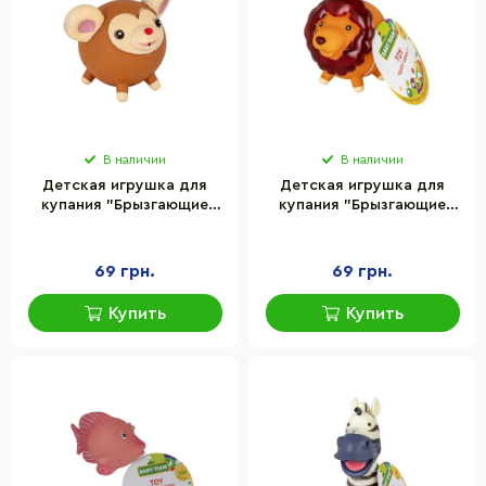
В наличии
В наличии
Детская игрушка для
Детская игрушка для
купания "Брызгающие
купания "Брызгающие
животные Обезьянка"
животные Лев" Baby Team
Baby Team
8750_лев
8750_коричнева мавпочка
69 грн.
69 грн.
Купить
Купить