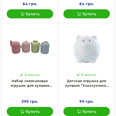
84 грн.
84 грн.
Купить
Купить
В наличии
В наличии
Набор силиконовых
Детская игрушка для
игрушек для купания
купания "Хохотунчики"
"Морские обитатели"
Baby Team
Mega Zayka MGZ-0927, 4
8745_біле_звірятко
штуки
395 грн.
99 грн.
Купить
Купить