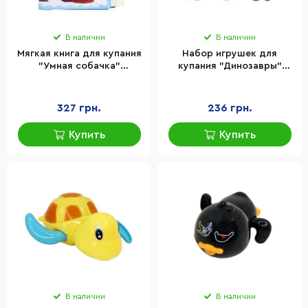
В наличии
В наличии
Мягкая книга для купания
Набор игрушек для
"Умная собачка"
купания "Динозавры"
Книжковий хмарочос
Mega Zayka MGZ-0908 с
403891
пищалкой
327 грн.
236 грн.
Купить
Купить
В наличии
В наличии