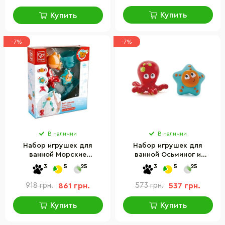
Купить
Купить
-7%
-7%
В наличии
В наличии
Набор игрушек для
Набор игрушек для
ванной Морские
ванной Осьминог и
обитатели Hape E0215 на
морская звезда Hape
3
5
25
3
5
25
присосках
E0213 на присосках
918 грн.
861 грн.
573 грн.
537 грн.
Купить
Купить