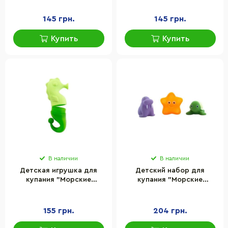
Baby Team 8753_віслюк
Baby Team 8753_песик
сірий
145 грн.
145 грн.
Купить
Купить
В наличии
В наличии
Детская игрушка для
Детский набор для
купания "Морские
купания "Морские
животные" Baby Team
обитатели" Baby Team
9019
9022_морські_мешканці
155 грн.
204 грн.