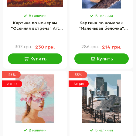
В наличии
В наличии
Картина по номерам
Картина по номерам
"Осенняя встреча" Art
"Маленькая белочка"
Craft 11622-AC 40х50 см
Идейка KHO4205, 40х50
см
307 грн.
230 грн.
286 грн.
214 грн.
Купить
Купить
-26%
-35%
Акция
Акция
В наличии
В наличии