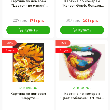
Картина по номерам
Картина по номерам
"Цветочные мысли"
"Канери-Уорф. Лондон"
Идейка KHO4765, 40х50
Art Craft 11220-AC 40х50
см
см
229 грн.
171 грн.
307 грн.
201 грн.
Купить
Купить
-40%
-25%
Акция
Акция
В наличии
В наличии
Картина по номерам
Картина по номерам
"Наруто.
"Цвет соблазна" Art Craft
Перевоплощение" Art
10245-AC 40х50 см
Craft 10262-AC 40х50 см