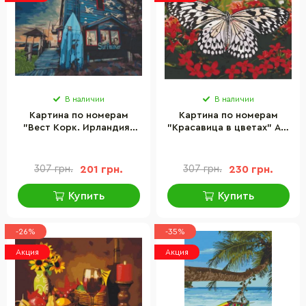
В наличии
В наличии
Картина по номерам
Картина по номерам
"Вест Корк. Ирландия"
"Красавица в цветах" Art
Art Craft 10557-AC 40х50
Craft 13119-AC 40х50 см
см
307 грн.
201 грн.
307 грн.
230 грн.
Купить
Купить
-26%
-35%
Акция
Акция