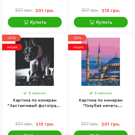
40х50 см
307 грн.
201 грн.
307 грн.
215 грн.
Купить
Купить
-30%
-35%
Акция
Акция
В наличии
В наличии
Картина по номерам
Картина по номерам
"Застенчивый фотограф"
"Голубая мечеть.
Art Craft 11642-AC 40х50
Стамбул" Art Craft 11225-
см
AC 40х50 см
307 грн.
215 грн.
307 грн.
201 грн.