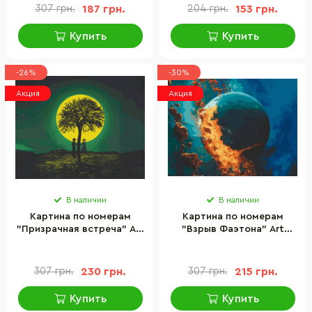
307 грн.
187 грн.
204 грн.
153 грн.
Купить
Купить
-26%
-30%
Акция
Акция
В наличии
В наличии
Картина по номерам
Картина по номерам
"Призрачная встреча" Art
"Взрыв Фаэтона" Art
Craft 10548-AC 40х50 см
Craft 10552-AC 40x50 см
307 грн.
230 грн.
307 грн.
215 грн.
Купить
Купить