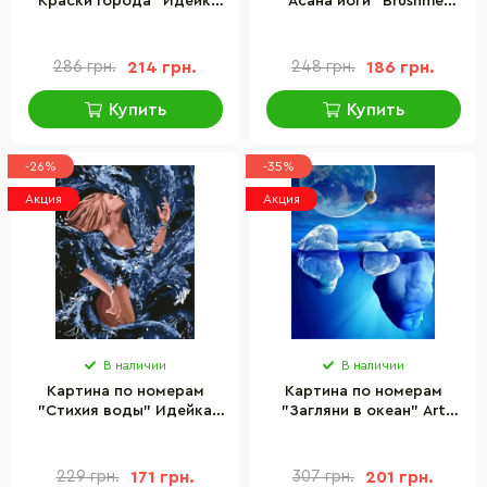
"Краски Города" Идейка
"Асана йоги" Brushme
KHO3502, 40х50 см
GX34817, 40х50 см
286 грн.
214 грн.
248 грн.
186 грн.
Купить
Купить
-26%
-35%
Акция
Акция
В наличии
В наличии
Картина по номерам
Картина по номерам
"Стихия воды" Идейка
"Загляни в океан" Art
KHO4720, 40х50 см
Craft 10519-AC 40х50 см
229 грн.
171 грн.
307 грн.
201 грн.