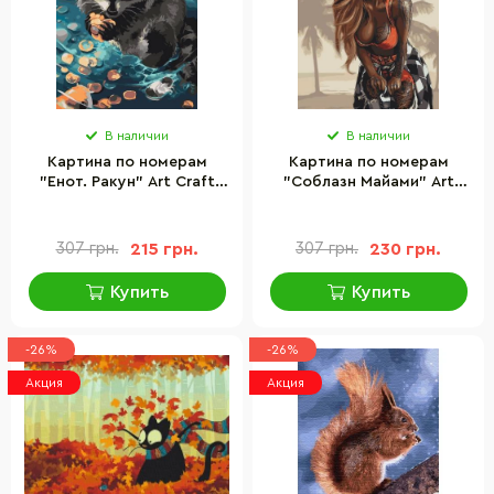
В наличии
В наличии
Картина по номерам
Картина по номерам
"Енот. Ракун" Art Craft
"Соблазн Майами" Art
11615-AC 40х50 см
Craft 10221-AC 40х50 см
307 грн.
215 грн.
307 грн.
230 грн.
Купить
Купить
-26%
-26%
Акция
Акция