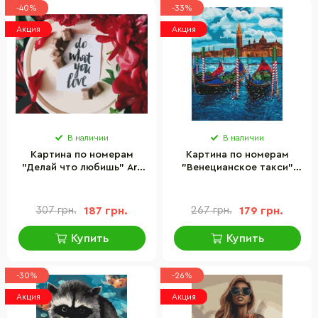
-40%
-33%
Акция
Акция
В наличии
В наличии
Картина по номерам
Картина по номерам
"Делай что любишь" Art
"Венецианское такси"
Craft 12120-AC 40х50 см
Идейка KHO2749, 40х50
см
307 грн.
187 грн.
267 грн.
179 грн.
Купить
Купить
-30%
-26%
Акция
Акция