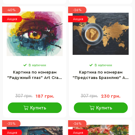
-40%
-26%
Акция
Акция
В наличии
В наличии
Картина по номерам
Картина по номерам
"Радужный глаз" Art Craft
"Представь Бразилию" Art
10246-AC 40x50 см
Craft 10553-AC 40х50 см
307 грн.
187 грн.
307 грн.
230 грн.
Купить
Купить
-35%
-26%
Акция
Акция