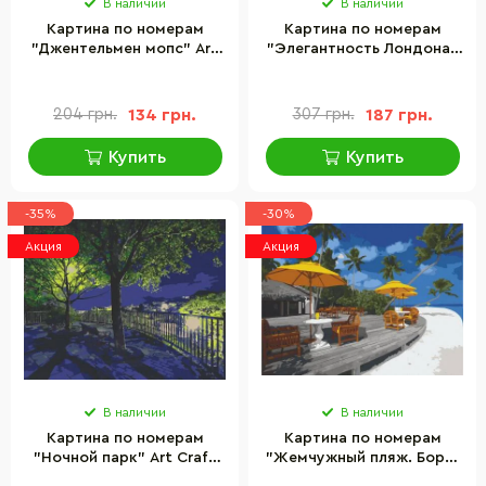
В наличии
В наличии
Картина по номерам
Картина по номерам
"Джентельмен мопс" Art
"Элегантность Лондона"
Craft 11631-AC 40х50 см
Art Craft 10249-AC 40х50
см
204 грн.
134 грн.
307 грн.
187 грн.
Купить
Купить
-35%
-30%
Акция
Акция
В наличии
В наличии
Картина по номерам
Картина по номерам
"Ночной парк" Art Craft
"Жемчужный пляж. Бора-
10585-AC 40х50 см
Бора" Art Craft 10561-AC