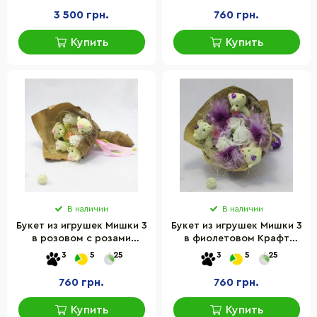
3 500 грн.
760 грн.
Купить
Купить
В наличии
В наличии
Букет из игрушек Мишки 3
Букет из игрушек Мишки 3
в розовом с розами
в фиолетовом Крафт
Крафт 5203IT
5187IT
3
5
25
3
5
25
760 грн.
760 грн.
Купить
Купить