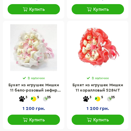
Купить
Купить
В наличии
В наличии
Букет из игрушек Мишки
Букет из игрушек Мишки
11 бело-розовый зефир
11 коралловый 5284IT
5286IT
3
5
25
3
5
25
1 200 грн.
1 200 грн.
Купить
Купить