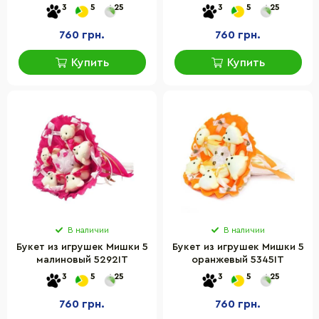
3
5
25
3
5
25
760 грн.
760 грн.
Купить
Купить
В наличии
В наличии
Букет из игрушек Мишки 5
Букет из игрушек Мишки 5
малиновый 5292IT
оранжевый 5345IT
3
5
25
3
5
25
760 грн.
760 грн.