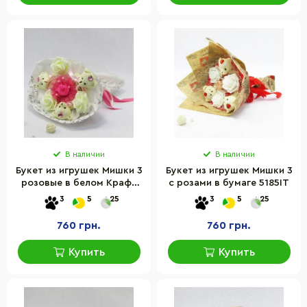
В наличии
В наличии
Букет из игрушек Мишки 3
Букет из игрушек Мишки 3
розовые в белом Крафт
с розами в бумаге 5185IT
5188IT
3
5
25
3
5
25
760 грн.
760 грн.
Купить
Купить