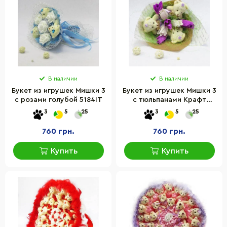
В наличии
В наличии
Букет из игрушек Мишки 3
Букет из игрушек Мишки 3
с розами голубой 5184IT
с тюльпанами Крафт
5210IT
3
5
25
3
5
25
760 грн.
760 грн.
Купить
Купить