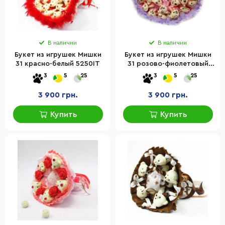
В наличии
В наличии
Букет из игрушек Мишки
Букет из игрушек Мишки
31 красно-белый 5250IT
31 розово-фиолетовый
5194IT
3
5
25
3
5
25
3 900 грн.
3 900 грн.
Купить
Купить