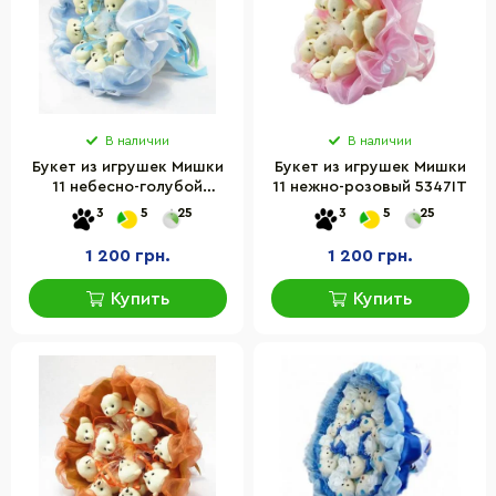
В наличии
В наличии
Букет из игрушек Мишки
Букет из игрушек Мишки
11 небесно-голубой
11 нежно-розовый 5347IT
5285IT
3
5
25
3
5
25
1 200 грн.
1 200 грн.
Купить
Купить