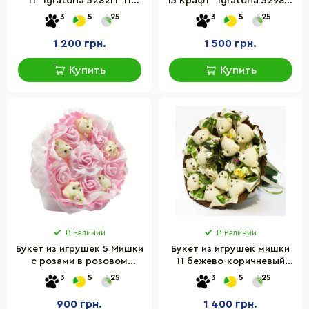
11" Igratoria 5282IT 11
15 Крафт" Igratoria 5298IT
мишек, синий
15 мишек
3
5
25
3
5
25
1 200 грн.
1 500 грн.
Купить
Купить
В наличии
В наличии
Букет из игрушек 5 Мишки
Букет из игрушек мишки
с розами в розовом
11 бежево-коричневый
5248IT
5353IT
3
5
25
3
5
25
900 грн.
1 400 грн.