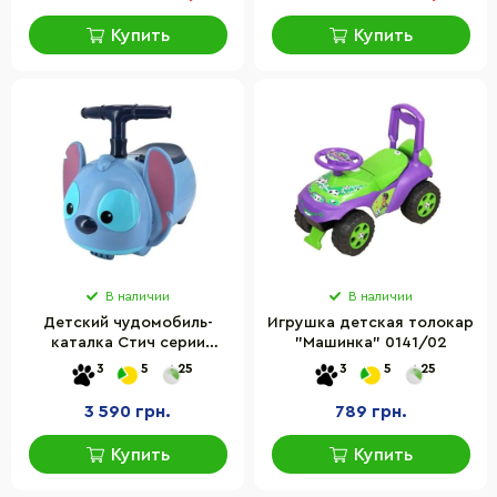
Купить
Купить
В наличии
В наличии
Детский чудомобиль-
Игрушка детская толокар
каталка Стич серии
"Машинка" 0141/02
"Zoom Zoom" Kiddieland
3
5
25
3
5
25
064691 со светом и
звуком
3 590 грн.
789 грн.
Купить
Купить