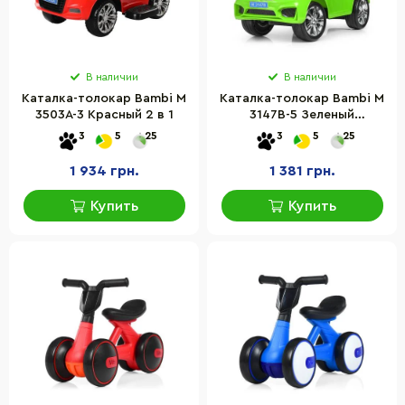
В наличии
В наличии
Каталка-толокар Bambi M
Каталка-толокар Bambi M
3503A-3 Красный 2 в 1
3147B-5 Зеленый
музыкальный
3
5
25
3
5
25
1 934 грн.
1 381 грн.
Купить
Купить