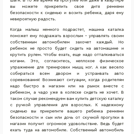
шаги. В то же время на прогулке или даже в квартире
вы можете прикрепить свое дитя ремнями
безопасности к сиденью и возить ребенка, даря ему
невероятную радость.
Когда малыш немного подрастет, машина каталка
поможет ему подражать взрослым - управлять своим
собственным автомобилем захочет каждый. Но
ребенок не просто будет сидеть на автомашине и
крутить рулем. Чтобы ехать, еще надо отталкиваться
ногами. Это, согласитесь, неплохое физическое
упражнение для тренировки мышц ног. А как весело
собираться всем двором и устраивать авто
соревнования! Возникают ситуации, когда родителям
надо быстро в магазин или на рынок вместе с
ребенком, а чадо уже в коляске сидеть не хочет. В
таком случае рекомендуем вам купить детскую каталку
с ручкой управления для взрослых. К надежному
сиденью вы прикрепите вашего ребенка ремнями
безопасности и сын или дочь от скучной прогулки в
магазин получит огромное удовольствие. Ведь будет
ехать туда на автомобиле. Собственный автомобиль