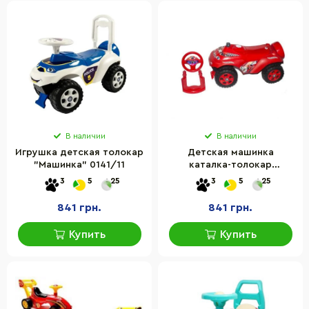
В наличии
В наличии
Игрушка детская толокар
Детская машинка
"Машинка" 0141/11
каталка-толокар
"Автошка" DOLONI TOYS
3
5
25
3
5
25
0141/05 пластик
841 грн.
841 грн.
Купить
Купить