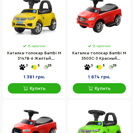
В наличии
В наличии
Каталка-толокар Bambi M
Каталка-толокар Bambi M
3147B-6 Желтый
3503C-3 Красный
музыкальный
музыкальный
3
5
25
3
5
25
1 381 грн.
1 874 грн.
Купить
Купить