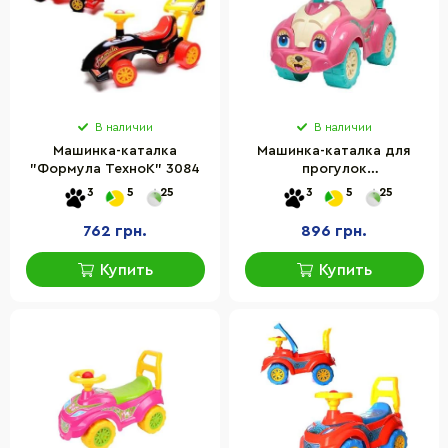
В наличии
В наличии
Машинка-каталка
Машинка-каталка для
"Формула ТехноК" 3084
прогулок
3503/3510/2315/3268/0823/
3
5
25
3
5
25
762 грн.
896 грн.
Купить
Купить