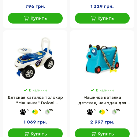
796 грн.
1 329 грн.
Купить
Купить
В наличии
В наличии
Детская каталка толокар
Машинка каталка
"Машинка" Doloni
детская, чемодан для
0142/11UA, музыкальная,
путешествий - ПЕСИК-
3
5
25
3
5
25
до 35 кг
ТУРИСТ
1 069 грн.
2 997 грн.
Купить
Купить