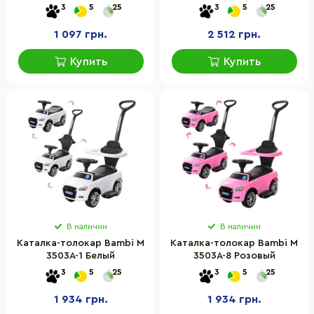
3
5
25
3
5
25
1 097 грн.
2 512 грн.
Купить
Купить
В наличии
В наличии
Каталка-толокар Bambi M
Каталка-толокар Bambi M
3503A-1 Белый
3503A-8 Розовый
3
5
25
3
5
25
1 934 грн.
1 934 грн.