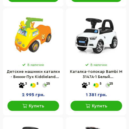
В наличии
В наличии
Детские машинки каталки
Каталка-толокар Bambi M
- Винни-Пух Kiddieland
3147A-1 Белый
50435
музыкальный
3
5
25
3
5
25
2 995 грн.
1 381 грн.
Купить
Купить