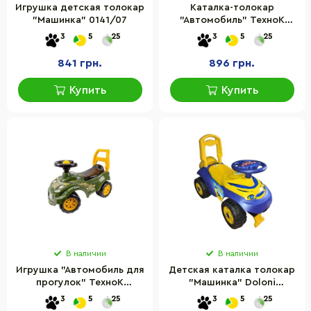
Игрушка детская толокар
Каталка-толокар
"Машинка" 0141/07
"Автомобиль" ТехноК
7198TXK
3
5
25
3
5
25
841 грн.
896 грн.
Купить
Купить
В наличии
В наличии
Игрушка "Автомобиль для
Детская каталка толокар
прогулок" ТехноК
"Машинка" Doloni
9406TXK
0142/17UA, музыкальная,
3
5
25
3
5
25
до 35 кг