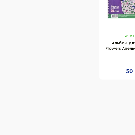
В 
Альбом дл
Flowers Апель
20 листов
50 