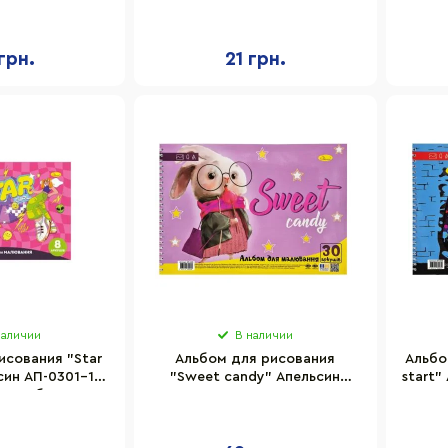
 листов
АП-0301-5, 8 листов, скоба с
1
перефорацией
грн.
21 грн.
наличии
В наличии
исования "Star
Альбом для рисования
Альбо
син АП-0301-12,
"Sweet candy" Апельсин
start"
, скоба с
АП-0309-1, 30 листов,
орацией
пружина