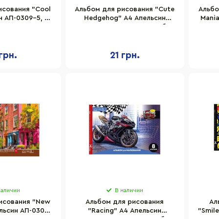
исования "Cool
Альбом для рисования "Cute
Альбо
н АП-0309-5, 30
Hedgehog" A4 Апельсин
Mania
 пружина
АП-0301-10, 8 листов, скоба с
перефорацией
грн.
21 грн.
наличии
В наличии
исования "New
Альбом для рисования
Ал
ельсин АП-0304-
"Racing" A4 Апельсин
"Smil