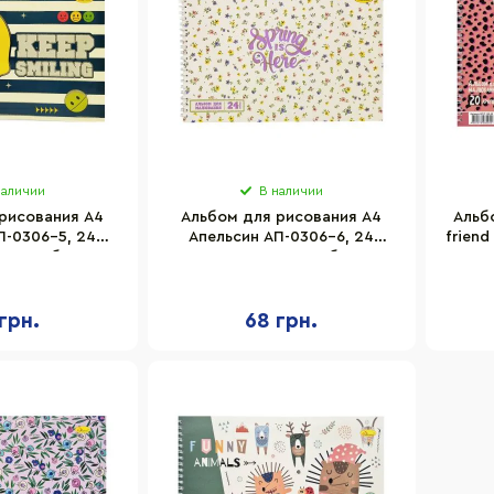
наличии
В наличии
рисования A4
Альбом для рисования A4
Альб
П-0306-5, 24
Апельсин АП-0306-6, 24
friend
ужина сбоку
листа, пружина сбоку
7,
грн.
68 грн.