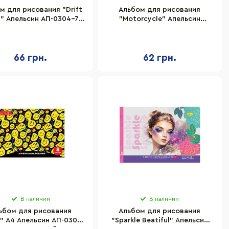
м для рисования "Drift
Альбом для рисования
" Апельсин АП-0304-7,
"Motorcycle" Апельсин
20 листов
АП-0309-4, 30 листов,
пружина
66 грн.
62 грн.
В наличии
В наличии
ьбом для рисования
Альбом для рисования
e" A4 Апельсин АП-0301-
"Sparkle Beatiful" Апельсин