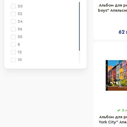
Альбом для р
20
boys" Апельси
32
листов,
24
36
62 
30
8
12
10
40
50
В 
Альбом для р
York City" Ап