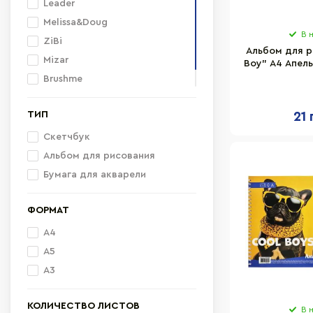
Leader
Melissa&Doug
В 
ZiBi
Альбом для р
Mizar
Boy" A4 Апель
8 листов
Brushme
переф
BUROMAX
ТИП
21 
Скетчбук
Альбом для рисования
Бумага для акварели
ФОРМАТ
A4
A5
А3
КОЛИЧЕСТВО ЛИСТОВ
В 