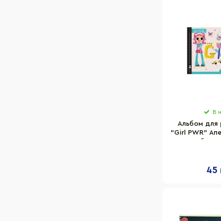
В 
Альбом для 
"Girl PWR" Ап
9 скоба с 
45 