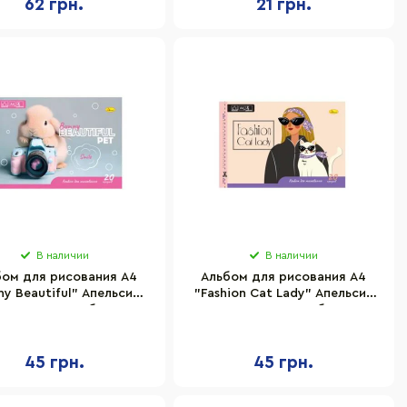
62 грн.
21 грн.
В наличии
В наличии
бом для рисования A4
Альбом для рисования A4
ny Beautiful" Апельсин
"Fashion Cat Lady" Апельсин
АП-0303-8 скоба с
АП-0303-7 скоба с
перфорацией
перфорацией
45 грн.
45 грн.