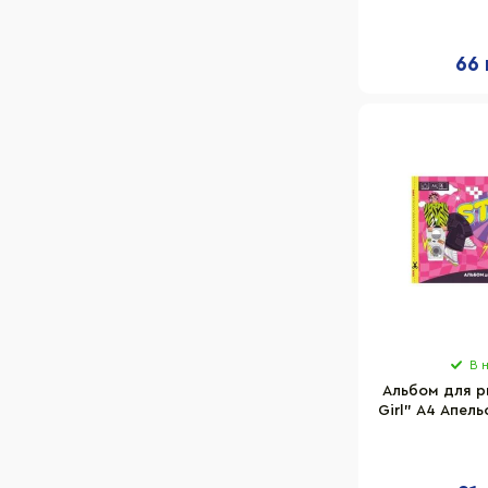
8, 20
66 
В 
Альбом для р
Girl" A4 Апель
8 листов
переф