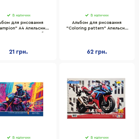
В наличии
В наличии
ьбом для рисования
Альбом для рисования
ampion" A4 Апельсин
"Coloring pattern" Апельсин
01-9, 8 листов, скоба с
АП-0309-6, 30 листов,
перефорацией
пружина
21 грн.
62 грн.
В наличии
В наличии