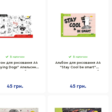
В наличии
В наличии
бом для рисования A4
Альбом для рисования A4
aying Dogs" Апельсин
"Stay Cool be smart"
АП-0303-6 скоба с
Апельсин АП-0303-10 скоба с
перфорацией
перфорацией
45 грн.
45 грн.