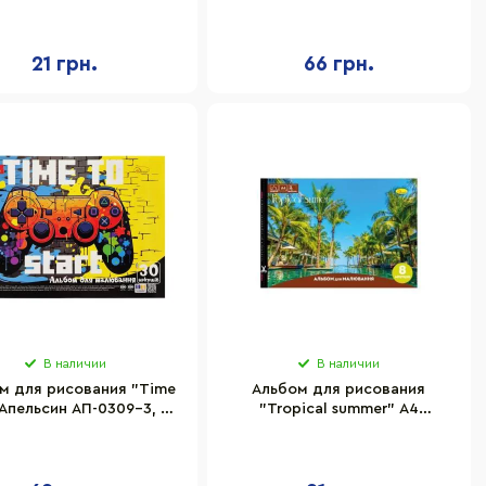
1, 8 листов, скоба с
АП-0304-6, 20 листов
перефорацией
21 грн.
66 грн.
В наличии
В наличии
м для рисования "Time
Альбом для рисования
 Апельсин АП-0309-3, 30
"Tropical summer" A4
листов, пружина
Апельсин АП-0301-8, 8 листов,
скоба с перефорацией