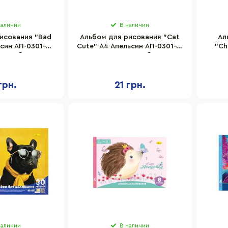
наличии
В наличии
исования "Bad
Альбом для рисования "Cat
Ал
син АП-0301-6,
Cute" A4 Апельсин АП-0301-7,
"Ch
, скоба с
8 листов, скоба с
АП-03
орацией
перефорацией
грн.
21 грн.
наличии
В наличии