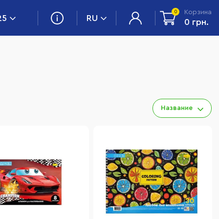
Корзина
0
25
RU
0 грн.
Название