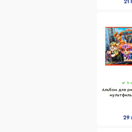
21 
В 
Альбом для ри
мультфиль
902053, 24 л
ассор
29 