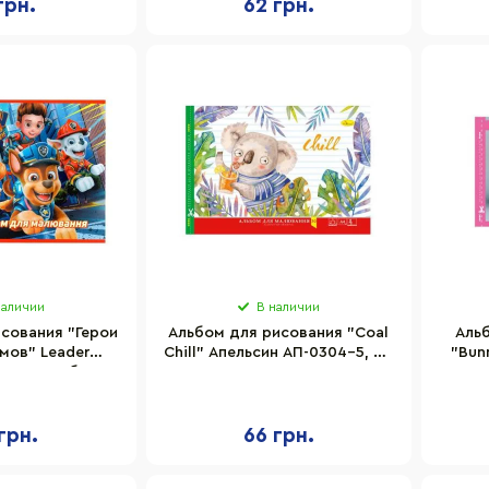
грн.
62 грн.
наличии
В наличии
сования "Герои
Альбом для рисования "Сoal
Аль
мов" Leader
Chill" Апельсин АП-0304-5, 20
"Bun
иста, скоба, в
листов
тименте
грн.
66 грн.