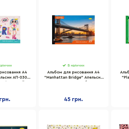
наличии
В наличии
рисования A4
Альбом для рисования A4
Аль
ельсин АП-0303-
"Manhattan Bridge" Апельсин
"Pl
перфорацией
АП-0303-11 скоба с
перфорацией
грн.
45 грн.