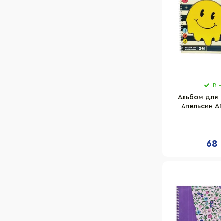
В 
Альбом для 
Апельсин А
листа, пр
68 