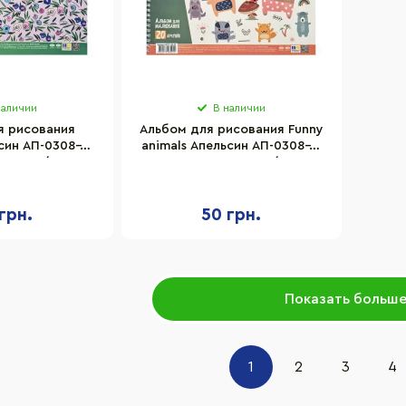
наличии
В наличии
я рисования
Альбом для рисования Funny
син АП-0308-8,
animals Апельсин АП-0308-9,
, 100 г/м2
20 листов, 100 г/м2
грн.
50 грн.
Показать больш
1
2
3
4