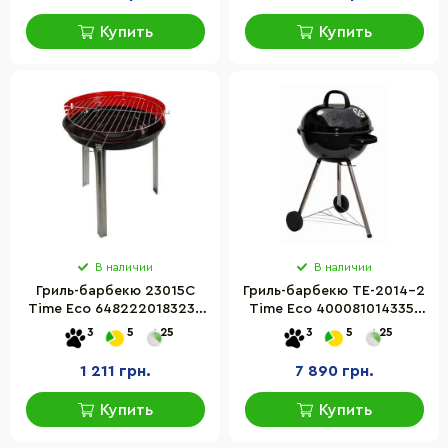
Купить
Купить
В наличии
В наличии
Гриль-барбекю 23015С
Гриль-барбекю TE-2014-2
Time Eco 6482220183239
Time Eco 4000810143351
металический
металический
3
5
25
3
5
25
1 211 грн.
7 890 грн.
Купить
Купить