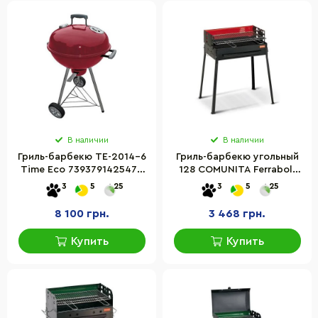
В наличии
В наличии
Гриль-барбекю TE-2014-6
Гриль-барбекю угольный
Time Eco 7393791425477
128 COMUNITA Ferraboli
металический
8003277001284
3
5
25
3
5
25
металический
8 100 грн.
3 468 грн.
Купить
Купить