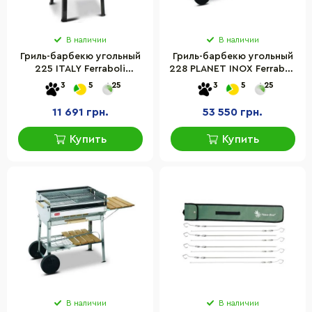
В наличии
В наличии
Гриль-барбекю угольный
Гриль-барбекю угольный
225 ITALY Ferraboli
228 PLANET INOX Ferraboli
8003277002250
8003277002281
3
5
25
3
5
25
металический
металический
11 691 грн.
53 550 грн.
Купить
Купить
В наличии
В наличии