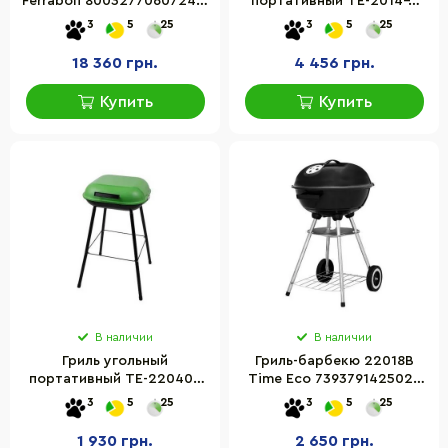
Ferraboli 8003277060724 с
портативный TE-2014-1
двумя боковыми полками
Time Eco 4000810120697
3
5
25
3
5
25
18 360 грн.
4 456 грн.
Купить
Купить
В наличии
В наличии
Гриль угольный
Гриль-барбекю 22018В
портативный TE-22040B
Time Eco 7393791425026
4820211101176
металический
3
5
25
3
5
25
1 930 грн.
2 650 грн.