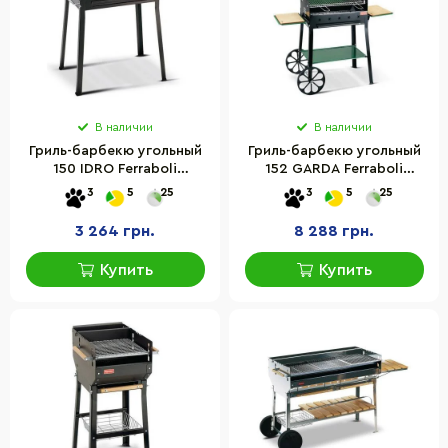
В наличии
В наличии
Гриль-барбекю угольный
Гриль-барбекю угольный
150 IDRO Ferraboli
152 GARDA Ferraboli
8003277001505
8003277001529 с двумя
3
5
25
3
5
25
металический
боковыми полками
3 264 грн.
8 288 грн.
Купить
Купить