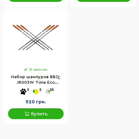
В наличии
Набор шампуров BBQ-
JR003W Time Eco
4820601034367, 60 см
3
5
25
520 грн.
Купить