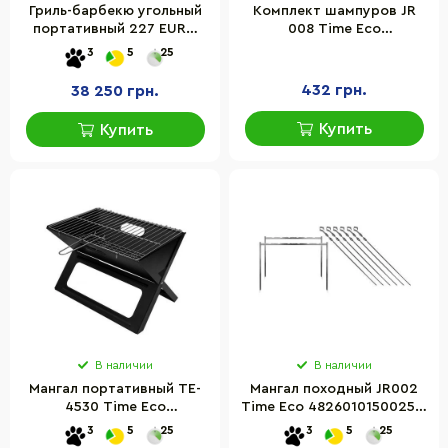
Гриль-барбекю угольный
Комплект шампуров JR
портативный 227 EURO
008 Time Eco
INOX Ferraboli
4000810130191 в чехле 8
3
5
25
8003277002274
шт
432 грн.
38 250 грн.
Купить
Купить
В наличии
В наличии
Мангал портативный TE-
Мангал походный JR002
4530 Time Eco
Time Eco 4826010150025 в
4820211101596
чехле
3
5
25
3
5
25