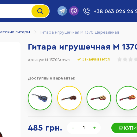
+38 063 026 26 
етские гитары
Гитара игрушечная M 1370 Деревянная
Гитара игрушечная M 137
Заканчивается
Артикул:
M 1370Brown
Доступные варианты:
485 грн.
−
+
КУПИ