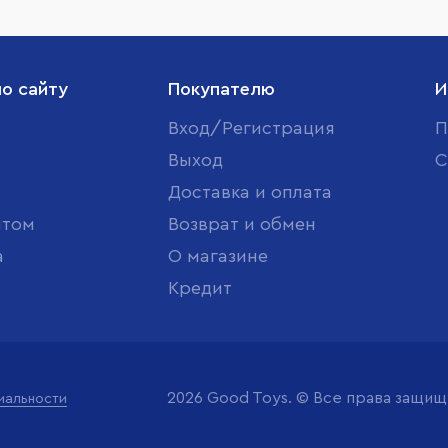
по сайту
Покупателю
И
Вход/Регистрация
П
Выход
С
Доставка и оплата
птом
Возврат и обмен
а
О магазине
Кредит
2026 Good Toys. © Все права защи
иальности