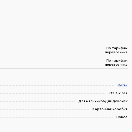
По тарифам
перевозчика
По тарифам
перевозчика
Metr+
От 3-х лет
Для мальчиковДля девочек
Картонная коробка
Новое