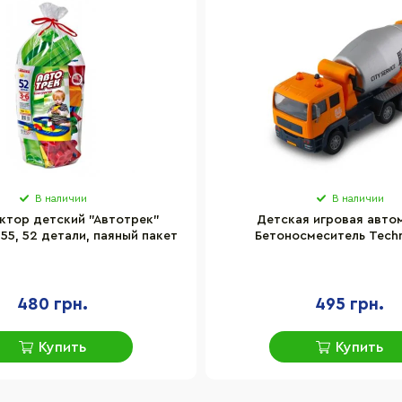
В наличии
В наличии
ктор детский "Автотрек"
Детская игровая авто
5, 52 детали, паяный пакет
Бетоносмеситель Tech
510777.270 звук и с
480 грн.
495 грн.
Купить
Купить