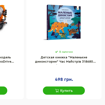
В наличии
модель
Детская книжка "Маленькие
noDrive
диноистории" Час Майстрів 318680
вет
Стефан Фраттини
498 грн.
Купить