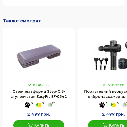
Также смотрят
В наличии
В наличии
Степ-платформа Step-С 3-
Портативный перкус
ступенчатая EasyFit EF-0542
вибромассажер дл
Percussio EasyFit EF-
3
5
25
3
5
насадок
2 499 грн.
2 499 грн.
Купить
Купить