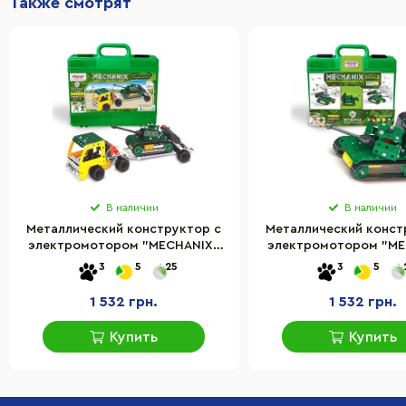
Также смотрят
В наличии
В наличии
Металлический конструктор с
Металлический конст
электромотором "MECHANIX"
электромотором "ME
Тягач Zephyr 01069, 353
Военные Zephyr 021
3
5
25
3
5
элементов
элементов
1 532 грн.
1 532 грн.
Купить
Купить