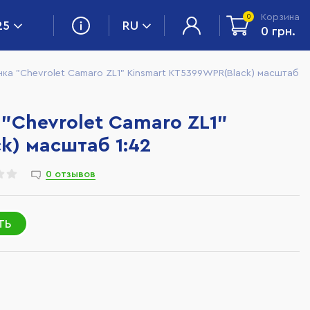
Корзина
0
25
RU
0 грн.
ка "Chevrolet Camaro ZL1" Kinsmart KT5399WPR(Black) масштаб
"Chevrolet Camaro ZL1"
k) масштаб 1:42
0 отзывов
ТЬ