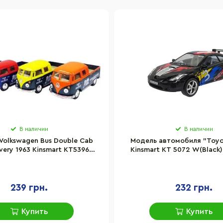
В наличии
В наличии
Volkswagen Bus Double Cab
Модель автомобиля "Toyot
ivery 1963 Kinsmart KT5396W
Kinsmart KT 5072 W(Black) 
инерционная, 1:34
239 грн.
232 грн.
Купить
Купить