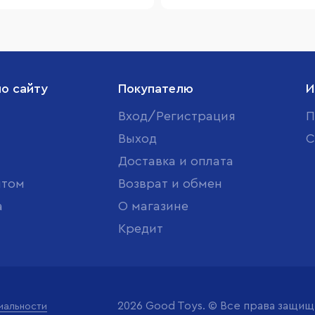
по сайту
Покупателю
И
Вход/Регистрация
П
Выход
С
Доставка и оплата
птом
Возврат и обмен
а
О магазине
Кредит
2026 Good Toys. © Все права защи
иальности