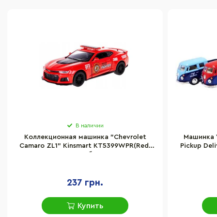
В наличии
Коллекционная машинка "Chevrolet
Машинка 
Camaro ZL1" Kinsmart KT5399WPR(Red)
Pickup Del
масштаб 1:42
237 грн.
Купить