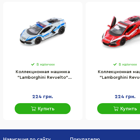
В наличии
В наличии
Коллекционная машинка
Коллекционная ма
"Lamborghini Revuelto"
"Lamborghini Revu
Kinsmart KT5459WPR(Silver)
Kinsmart KT5459WP
масштаб 1:42
масштаб 1:42
224 грн.
224 грн.
Купить
Купить
Навигация по сайту
Покупателю