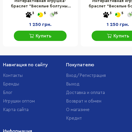
Интерактивная игрушка-
Интерактивная игр
браслет "Веселые болтуны"
браслет "Веселые б
Какаду Happy Yappers 9595
Фламинго Happy Yapp
3
5
25
3
5
розовый
1 250 грн.
1 250 грн.
Купить
Купить
Навигация по сайту
Покупателю
Контакты
Вход/Регистрация
Бренды
Выход
Блог
Доставка и оплата
Игрушки оптом
Возврат и обмен
Карта сайта
О магазине
Кредит
Информация