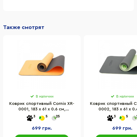
Также смотрят
В наличии
В наличии
Коврик спортивный Cornix XR-
Коврик спортивный Co
0001, 183 x 61 x 0.6 cм,
0002, 183 x 61 x 0.
Orange/Black
Black/Green
3
5
25
3
5
699 грн.
699 грн.