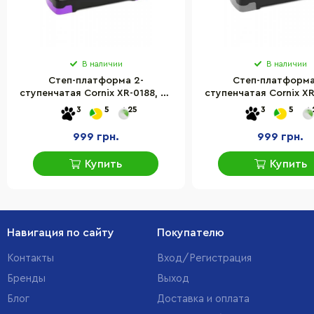
В наличии
В наличии
Степ-платформа 2-
Степ-платформа
ступенчатая Cornix XR-0188, 68
ступенчатая Cornix XR
х 28 х 10-15 см, Black/Purple
х 28 х 10-15 см, Bla
3
5
25
3
5
999 грн.
999 грн.
Купить
Купить
Навигация по сайту
Покупателю
Контакты
Вход/Регистрация
Бренды
Выход
Блог
Доставка и оплата