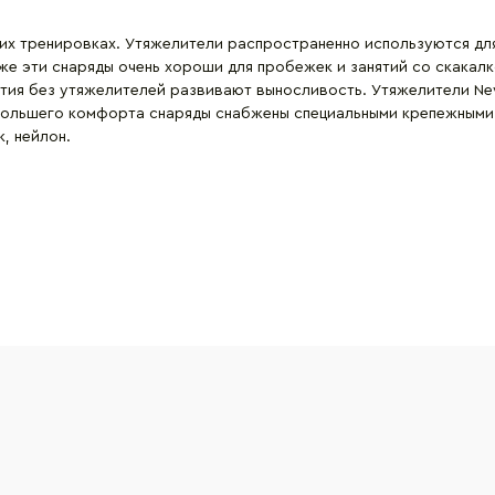
х тренировках. Утяжелители распространенно используются для
же эти снаряды очень хороши для пробежек и занятий со скакалк
нятия без утяжелителей развивают выносливость. Утяжелители Ne
я большего комфорта снаряды снабжены специальными крепежным
, нейлон.