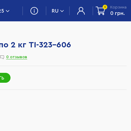
Корзина
0
25
RU
0 грн.
о 2 кг TI-323-606
0 отзывов
ТЬ