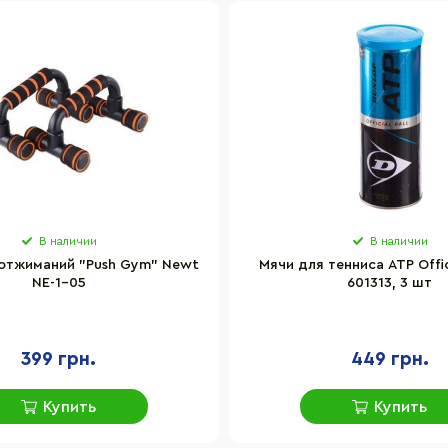
В наличии
В наличии
отжиманий "Push Gym" Newt
Мячи для тенниса ATP Offic
NE-1-05
601313, 3 шт
399 грн.
449 грн.
Купить
Купить