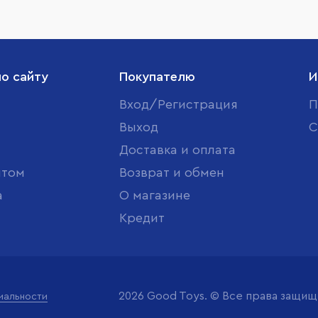
по сайту
Покупателю
И
Вход/Регистрация
П
Выход
С
Доставка и оплата
птом
Возврат и обмен
а
О магазине
Кредит
2026 Good Toys. © Все права защи
иальности