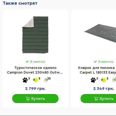
Также смотрят
В наличии
В наличии
Туристическое одеяло
Коврик для пикника B
Campion Duvet 230480 Outwell
Carpet L 180133 Ea
932239, 200х135 см
932255, 250x200
3
5
25
3
5
2 799 грн.
2 349 грн.
Купить
Купить