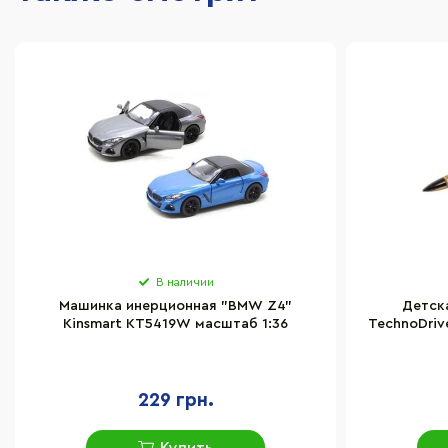
В наличии
Машинка инерционная "BMW Z4"
Детск
Kinsmart KT5419W масштаб 1:36
TechnoDriv
229 грн.