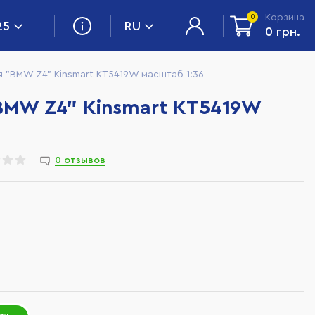
Корзина
0
25
RU
0 грн.
 "BMW Z4" Kinsmart KT5419W масштаб 1:36
MW Z4" Kinsmart KT5419W
0 отзывов