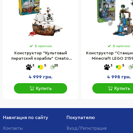
В наличии
В наличии
Конструктор "Культовый
Конструктор "Станция
пиратский корабль" Creator
Minecraft LEGO 2159
LEGO 31387, 1074 детали
детали
3
5
25
3
5
4 999 грн.
4 998 грн.
Купить
Купить
Навигация по сайту
Покупателю
Контакты
Вход/Регистрация