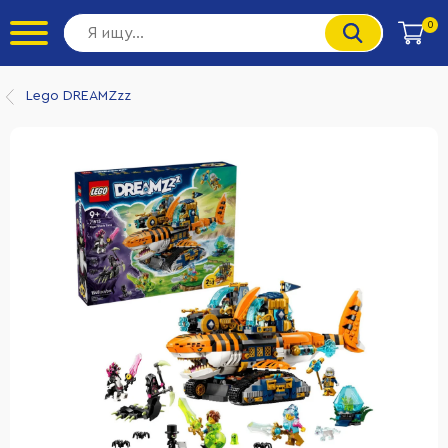
0
Lego DREAMZzz