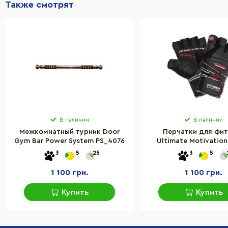
Также смотрят
В наличии
В наличии
Межкомнатный турник Door
Перчатки для фи
Gym Bar Power System PS_4076
Ultimate Motivatio
System PS_2810_XL_Bl
3
5
25
3
5
L 23 см
1 100 грн.
1 100 грн.
Купить
Купить