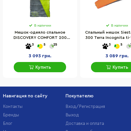
В наличии
В наличии
Мешок-одеяло спальное
Спальный мешок Siest
DISCOVERY COMFORT 200
300 Terra Incognita ti-
Norfin NFL-30229
3
5
25
3
5
3 093 грн.
3 089 грн.
Купить
Купить
Навигация по сайту
Покупателю
Контакты
Вход/Регистрация
Бренды
Выход
Блог
Доставка и оплата