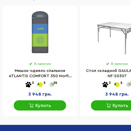
В наличии
В наличии
Мешок-одеяло спальное
Стол складной GAULA-
ATLANTIS COMFORT 350 Norfin
NF-20307
NFL-30231
3
5
25
3
5
3 948 грн.
3 948 грн.
Купить
Купить