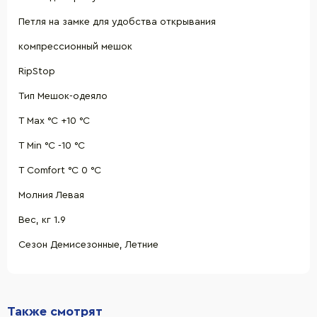
Петля на замке для удобства открывания
компрессионный мешок
RipStop
Тип Мешок-одеяло
Т Max °C +10 °C
Т Min °C -10 °C
Т Comfort °C 0 °C
Молния Левая
Вес, кг 1.9
Сезон Демисезонные, Летние
Также смотрят