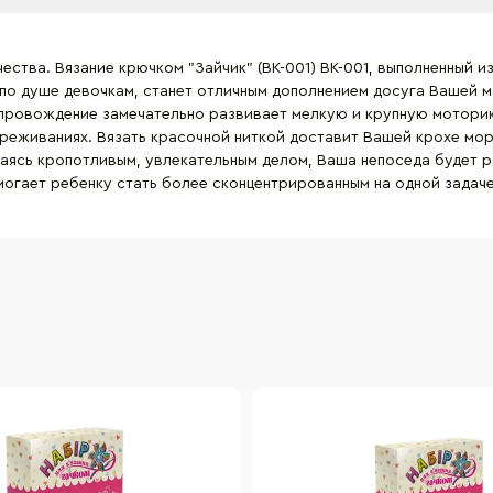
ства. Вязание крючком "Зайчик" (ВК-001) BK-001, выполненный и
по душе девочкам, станет отличным дополнением досуга Вашей м
провождение замечательно развивает мелкую и крупную моторик
переживаниях. Вязать красочной ниткой доставит Вашей крохе мо
аясь кропотливым, увлекательным делом, Ваша непоседа будет р
могает ребенку стать более сконцентрированным на одной задаче