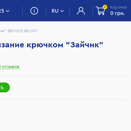
Корзина
0
25
RU
0 грн.
к" (ВК-001) BK-001
язание крючком "Зайчик"
0 отзывов
ТЬ