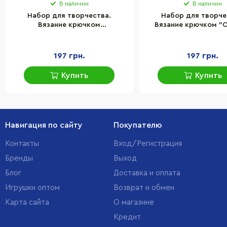
В наличии
В наличии
Набор для творчества.
Набор для творче
Вязание крючком
Вязание крючком "
"Медвежонок" (ВК-003) BK-003
(ВК-012) BK-01
197 грн.
197 грн.
Купить
Купить
Навигация по сайту
Покупателю
Контакты
Вход/Регистрация
Бренды
Выход
Блог
Доставка и оплата
Игрушки оптом
Возврат и обмен
Карта сайта
О магазине
Кредит