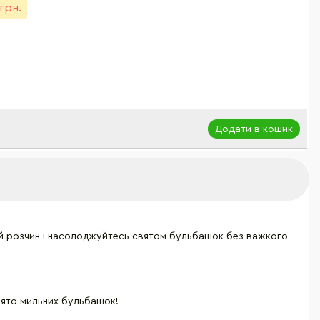
грн.
Додати в кошик
ий розчин і насолоджуйтесь святом бульбашок без важкого
свято мильних бульбашок!