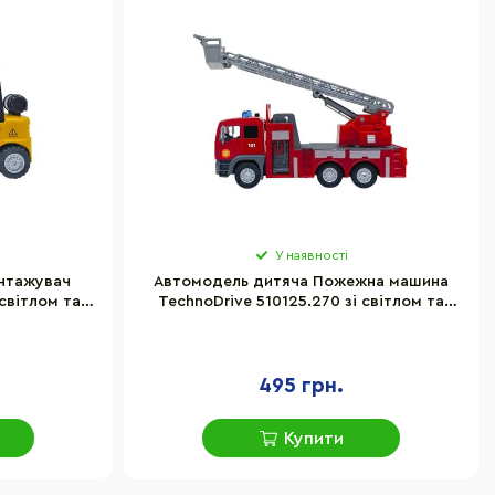
У наявності
нтажувач
Автомодель дитяча Пожежна машина
світлом та
TechnoDrive 510125.270 зі світлом та
звуком
495 грн.
Купити