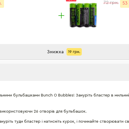
72 грн.
.
53 
Знижка
19 грн.
льними бульбашками Bunch O Bubbles! Зануріть бластер в мильн
 використовуючи 26 отворів для бульбашок.
ануріть туди бластер і натисніть курок, і починайте створювати 