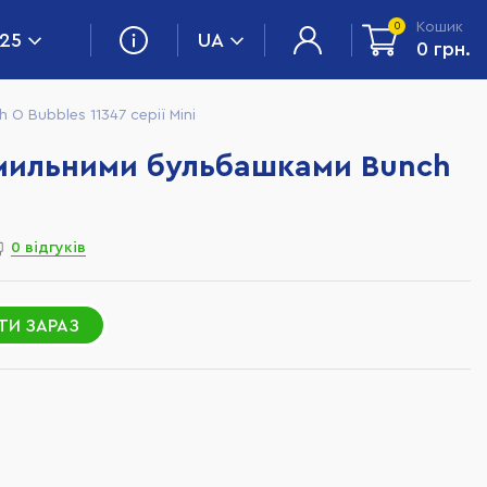
Кошик
0
 25
UA
0 грн.
O Bubbles 11347 серії Mini
з мильними бульбашками Bunch
0 відгуків
ТИ ЗАРАЗ