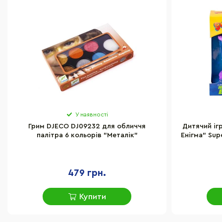
У наявності
Грим DJECO DJ09232 для обличчя
Дитячий іг
палітра 6 кольорів "Металік"
Енігма" Sup
479 грн.
Купити