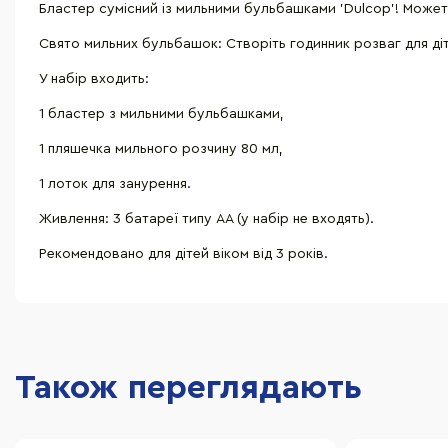
Бластер сумісний із мильними бульбашками 'Dulcop'! Можете
Свято мильних бульбашок: Створіть годинник розваг для діт
У набір входить:
1 бластер з мильними бульбашками,
1 пляшечка мильного розчину 80 мл,
1 лоток для занурення.
Живлення: 3 батареї типу АА (у набір не входять).
Рекомендовано для дітей віком від 3 років.
Також переглядають