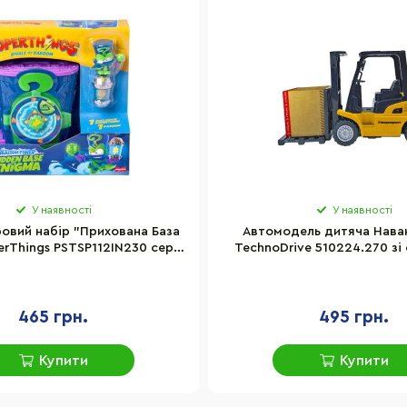
У наявності
У наявності
ровий набір "Прихована База
Автомодель дитяча Нава
erThings PSTSP112IN230 серії
TechnoDrive 510224.270 зі 
"Kazoom Power"
звуком
465 грн.
495 грн.
Купити
Купити