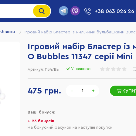
+38 063 026 26
льбашки
Ігровий набір Бластер із мильними бульбашками Bunch 
Ігровий набір Бластер і
O Bubbles 11347 серії Mini
У наявності
Артикул:
11347BB
475 грн.
−
+
КУПИ
Ваші бонуси:
+ 23 бонусів
На бонусний рахунок на наступні покупки