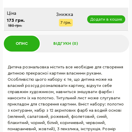
Ціна
Знижка
Додати в кошик
173 грн.
7 грн.
180 грн.
ОПИС
ВІДГУКИ (0)
Дитяча розмальовка містить все необхідне для створення
дитиною прекрасної картини власними руками.
Особливістю цього набору є те, що дитина може на
власний розсуд розмалювати картину, відчути себе
справжнім художником, навчиться змішувати фарби і
наносити їх на полотно. Титульний лист може слугувати
прикладом для створення картини. Вміст набору: полотно
з контурами, набір з 12 акрилових фарб на водній основі
(зелений, салатовий, рожевий, фіолетовий, синій,
блакитний, чорний, білий, коричневий, червоний,
помаранчевий, жовтий), 3 пензлика, інструкція. Розмір