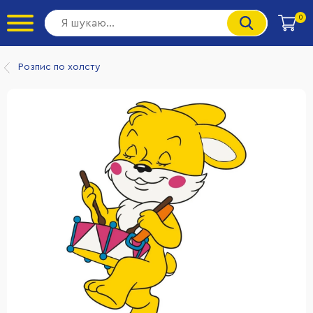
0
Розпис по холсту