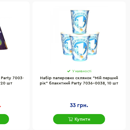
У наявності
Party 7003-
Набір паперових склянок "Мій перший
 20 шт
рік" блакитний Party 7036-0038, 10 шт
.
33 грн.
Купити