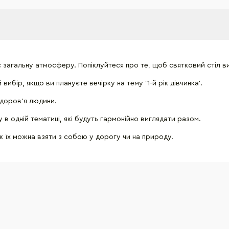
 загальну атмосферу. Попіклуйтеся про те, щоб святковий стіл в
ибір, якщо ви плануєте вечірку на тему '1-й рік дівчинка'.
здоров'я людини.
в одній тематиці, які будуть гармонійно виглядати разом.
ож їх можна взяти з собою у дорогу чи на природу.