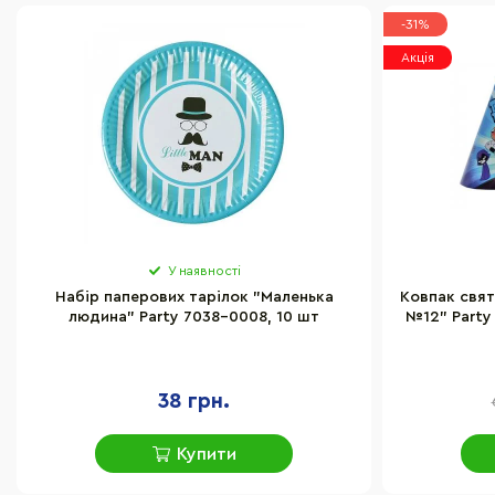
-31%
Акція
У наявності
Набір паперових тарілок "Маленька
Ковпак свят
людина" Party 7038-0008, 10 шт
№12" Party 
38 грн.
Купити