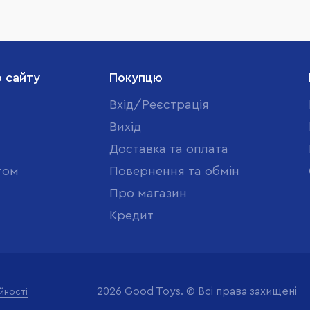
о сайту
Покупцю
Вхід/Реєстрація
Вихід
Доставка та оплата
том
Повернення та обмін
Про магазин
Кредит
2026 Good Toys. © Всі права захищені
йності