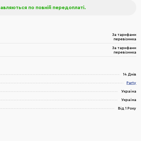
равляються по повній передоплаті.
За тарифами
перевізника
За тарифами
перевізника
14 Днів
Party
Україна
Україна
Від 1 Року