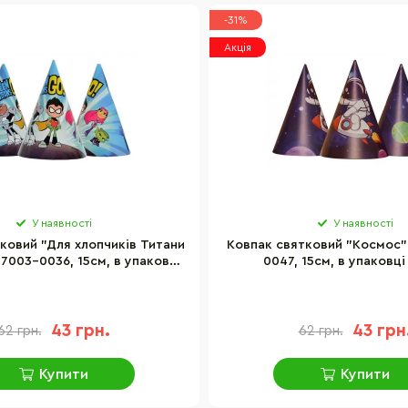
-31%
Акція
У наявності
У наявності
ковий "Для хлопчиків Титани
Ковпак святковий "Космос" 
7003-0036, 15см, в упаковці
0047, 15см, в упаковці
20 шт
43 грн.
43 грн
62 грн.
62 грн.
Купити
Купити