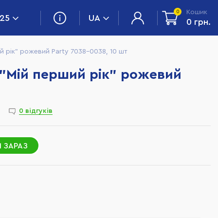
Кошик
0
 25
UA
0 грн.
й рік" рожевий Party 7038-0038, 10 шт
 "Мій перший рік" рожевий
0 відгуків
 ЗАРАЗ